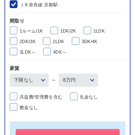
ＪＲ奈良線 京都駅
間取り
1ルーム/1K
1DK/2K
1LDK
2DK/3K
2LDK
3DK/4K
3LDK～
4DK～
家賃
～
共益費/管理費を含む
礼金なし
敷金なし