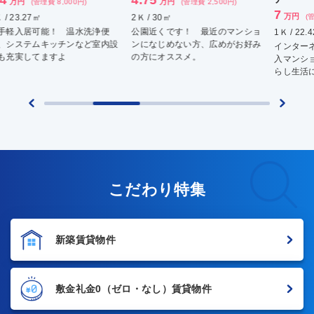
万円
(管理費 2,500円)
7
7.
万円
2Ｋ / 30㎡
(管理費 8,000円)
公園近くです！ 最近のマンショ
1Ｋ / 22.42㎡
1ＤＫ
ンになじめない方、広めがお好み
インターネット無料！ Ｉｏｔ導
分譲
の方にオススメ。
入マンションです！快適な１人暮
ター
らし生活におすすめ！
ます
こだわり特集
新築賃貸物件
敷金礼金0
（ゼロ・なし）賃貸物件