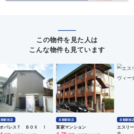
この物件を見た人は
こんな物件も見ています
京都駅前店
京都駅前店
京
富家マンション
エスリード京都吉祥院ヴィー
ベ
4.75
ナ
条