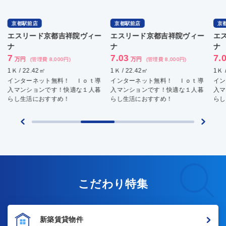
京都駅前店
京都駅前店
京
エスリード京都吉祥院ヴィー
エスリード京都吉祥院ヴィー
エ
ナ
ナ
ナ
7
7.03
7.
万円
万円
(管理費 8,000円)
(管理費 8,000円)
1Ｋ / 22.42㎡
1Ｋ / 22.42㎡
1Ｋ 
インターネット無料！ Ｉｏｔ導
インターネット無料！ Ｉｏｔ導
イン
入マンションです！快適な１人暮
入マンションです！快適な１人暮
入マ
らし生活におすすめ！
らし生活におすすめ！
らし
こだわり特集
新築賃貸物件