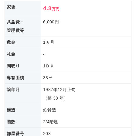
家賃
4.3
万円
共益費・
6,000円
管理費等
敷金
1ヵ月
礼金
-
間取り
1ＤＫ
専有面積
35㎡
築年月
1987年12月上旬
（築 38 年）
構造
鉄骨造
階数
2/4階建
部屋番号
203