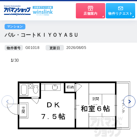
店舗案内
物件リクエスト
マンション
パル・コートＫＩＹＯＹＡＳＵ
G01018
2026/08/05
物件番号
更新日
1
30