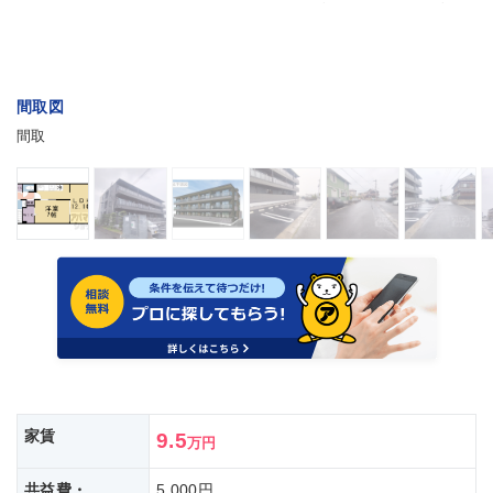
間取図
間取
家賃
9.5
万円
共益費・
5,000円