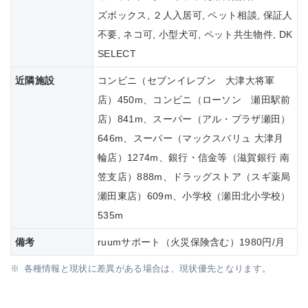
ズボックス, ２人入居可, ペット相談, 保証人
不要, ネコ可, 小型犬可, ペット共生物件, DK
SELECT
近隣施設
コンビニ（セブンイレブン 大津大将軍
店）450m、コンビニ（ローソン 瀬田駅前
店）841m、スーパー（アル・プラザ瀬田）
646m、スーパー（マックスバリュ 大津月
輪店）1274m、銀行・信金等（滋賀銀行 南
笠支店）888m、ドラッグストア（スギ薬局
瀬田東店）609m、小学校（瀬田北小学校）
535m
備考
ruumサポート（火災保険含む）1980円/月
各種情報と現状に差異がある場合は、現状優先となります。