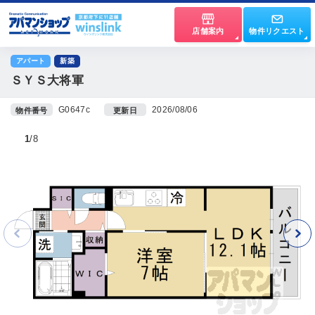
店舗案内
物件リクエスト
アパート
新築
ＳＹＳ大将軍
G0647c
2026/08/06
物件番号
更新日
1
8