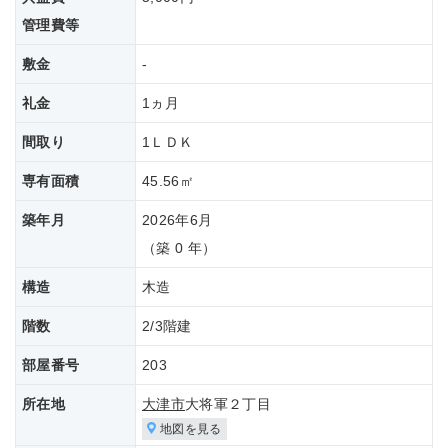
管理費等
敷金
-
礼金
1ヵ月
間取り
1ＬＤＫ
専有面積
45.56㎡
築年月
2026年6月
（築 0 年）
構造
木造
階数
2/3階建
部屋番号
203
所在地
大津市
大将軍２丁目
地図を見る