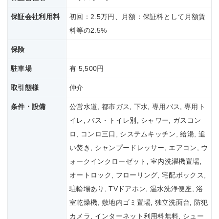
保証会社
利用料
初回：2.5万円、月額：保証料として月額賃
料等の2.5%
保険
駐車場
有 5,500円
取引態様
仲介
条件・設備
公営水道, 都市ガス, 下水, 専用バス, 専用ト
イレ, バス・トイレ別, シャワー, ガスコン
ロ, コンロ三口, システムキッチン, 給湯, 追
い焚き, シャンプードレッサー, エアコン, ウ
ォークインクローゼット, 室内洗濯機置場,
オートロック, フローリング, 宅配ボックス,
駐輪場あり, TVドアホン, 温水洗浄便座, 浴
室乾燥機, 敷地内ゴミ置場, 独立洗面台, 防犯
カメラ, インターネット利用料無料, シュー