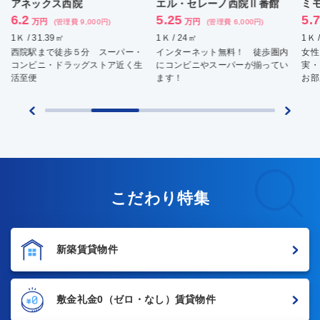
エル・セレーノ西院Ⅱ番館
ミモザ
5.25
5.7
万円
万円
0円)
(管理費 6,000円)
(管理費 3,000円)
1Ｋ / 24㎡
1Ｋ / 21.7㎡
スーパー・
インターネット無料！ 徒歩圏内
女性も安心の環境です。 設
トア近く生
にコンビニやスーパーが揃ってい
実・ワンフロア一戸の自分好
ます！
お部屋をセレクトできます
こだわり特集
新築賃貸物件
敷金礼金0
（ゼロ・なし）賃貸物件