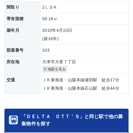
間取り
2ＬＤＫ
専有面積
58.18㎡
築年月
2010年4月10日
(築
16年)
部屋番号
103
所在地
大津市大萱７丁目
地図を見る
交通
ＪＲ東海道・山陽本線瀬田駅 徒歩17分
ＪＲ東海道・山陽本線石山駅 徒歩44分
「ＤＥＬＴＡ ＯＴＴ＇Ｓ」と同じ駅で他の募
集物件を探す