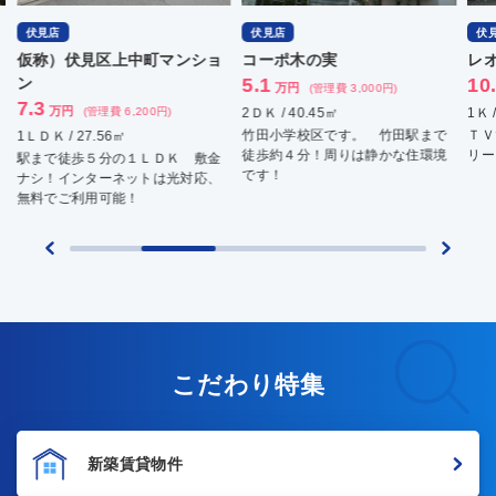
伏見店
伏見店
伏
仮称）伏見区上中町マンショ
コーポ木の実
レ
ン
5.1
10
万円
(管理費 3,000円)
7.3
万円
(管理費 6,200円)
2ＤＫ / 40.45㎡
1Ｋ 
竹田小学校区です。 竹田駅まで
ＴＶ
1ＬＤＫ / 27.56㎡
徒歩約４分！周りは静かな住環境
リー
駅まで徒歩５分の１ＬＤＫ 敷金
です！
ナシ！インターネットは光対応、
無料でご利用可能！
こだわり特集
新築賃貸物件