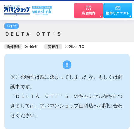
店舗案内
物件リクエスト
ハイツ
ＤＥＬＴＡ ＯＴＴ＇Ｓ
G0b54c
2026/06/13
物件番号
更新日
※この物件は既に決まってしまったか、もしくは商
談中です。
「ＤＥＬＴＡ ＯＴＴ＇Ｓ」のキャンセル待ちにつ
きましては、
アパマンショップ山科店
へお問い合わ
せください。