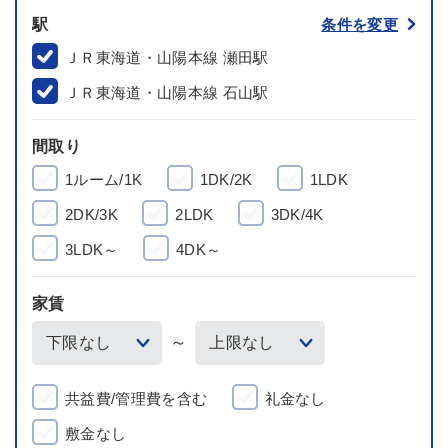
駅
条件を変更
ＪＲ東海道・山陽本線 瀬田駅
ＪＲ東海道・山陽本線 石山駅
間取り
1ルーム/1K
1DK/2K
1LDK
2DK/3K
2LDK
3DK/4K
3LDK～
4DK～
家賃
～
共益費/管理費を含む
礼金なし
敷金なし