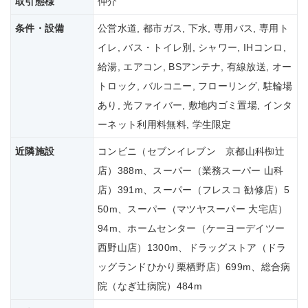
取引態様
仲介
条件・設備
公営水道, 都市ガス, 下水, 専用バス, 専用ト
イレ, バス・トイレ別, シャワー, IHコンロ,
給湯, エアコン, BSアンテナ, 有線放送, オー
トロック, バルコニー, フローリング, 駐輪場
あり, 光ファイバー, 敷地内ゴミ置場, インタ
ーネット利用料無料, 学生限定
近隣施設
コンビニ（セブンイレブン 京都山科椥辻
店）388m、スーパー（業務スーパー 山科
店）391m、スーパー（フレスコ 勧修店）5
50m、スーパー（マツヤスーパー 大宅店）
94m、ホームセンター（ケーヨーデイツー
西野山店）1300m、ドラッグストア（ドラ
ッグランドひかり栗栖野店）699m、総合病
院（なぎ辻病院）484m