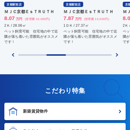
京都駅前店
京都駅前店
京
ＭＪＣ京都ＥｓＴＲＵＴＨ
ＭＪＣ京都ＥｓＴＲＵＴＨ
Ｍ
7.87
8.07
8.
万円
万円
(管理費 10,000円)
(管理費 10,000円)
1ＤＫ / 27.37㎡
2Ｋ / 29.4㎡
2Ｋ 
ペット飼育可能 住宅地の中で近
ペット飼育可能 住宅地の中で近
ペッ
隣が落ち着いた雰囲気がオススメ
隣が落ち着いた雰囲気がオススメ
隣が
です！
です！
です
こだわり特集
新築賃貸物件