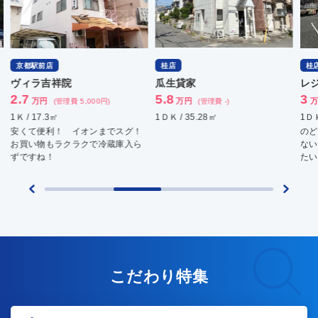
京都駅前店
桂店
桂
ヴィラ吉祥院
瓜生貸家
レ
2.7
5.8
3
万円
万円
万
(管理費 5,000円)
(管理費 -)
1Ｋ / 17.3㎡
1ＤＫ / 35.28㎡
1ＤＫ
安くて便利！ イオンまでスグ！
のど
お買い物もラクラクで冷蔵庫入ら
ない
ずですね！
たい
こだわり特集