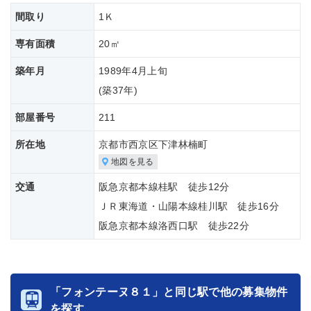
間取り
1Ｋ
専有面積
20㎡
築年月
1989年4月上旬
(築
37年)
部屋番号
211
所在地
京都市西京区下津林楠町
地図を見る
交通
阪急京都本線桂駅 徒歩12分
ＪＲ東海道・山陽本線桂川駅 徒歩16分
阪急京都本線洛西口駅 徒歩22分
「フォンテーヌ８１」と同じ駅で他の募集物件
を探す