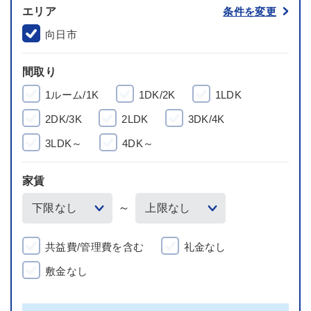
エリア
条件を変更
向日市
間取り
1ルーム/1K
1DK/2K
1LDK
2DK/3K
2LDK
3DK/4K
3LDK～
4DK～
家賃
～
共益費/管理費を含む
礼金なし
敷金なし