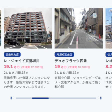
四条烏丸店
河原町三条店
伏
レ・ジェイド京都堀川
デュオフラッツ四条
レ
19.1
19
8.
万円
万円
(管理費 12,000円)
(管理費 10,000円)
2ＬＤＫ / 55.37㎡
2ＬＤＫ / 55.32㎡
1Ｋ 
設備充実した分譲マンションにな
京都中心部 ショッピング・グル
オン
ります 阪急大宮駅まで徒歩９分
メ・交通アクセス、が身近に揃う
環境
の分譲マンションになります。
都心部
せて