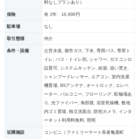
料なしプランあり）
保険
有 2年 15,000円
駐車場
なし
取引態様
仲介
条件・設備
公営水道, 都市ガス, 下水, 専用バス, 専用ト
イレ, バス・トイレ別, シャワー, ガスコンロ
設置可, システムキッチン, 給湯, 追い焚き,
シャンプードレッサー, エアコン, 室内洗濯
機置場, BSアンテナ, オートロック, エレベ
ーター, バルコニー, フローリング, 駐輪場あ
り, 光ファイバー, 角部屋, 浴室乾燥機, 敷地
内ゴミ置場, 独立洗面台, 防犯カメラ, インタ
ーネット利用料無料, 照明
近隣施設
コンビニ（ファミリーマート長者亀屋町