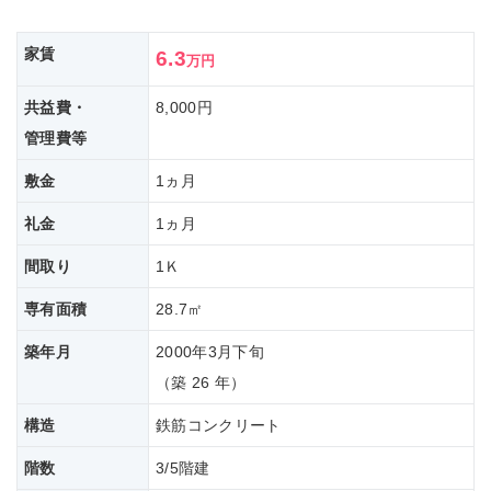
家賃
6.3
万円
共益費・
8,000円
管理費等
敷金
1ヵ月
礼金
1ヵ月
間取り
1Ｋ
専有面積
28.7㎡
築年月
2000年3月下旬
（築 26 年）
構造
鉄筋コンクリート
階数
3/5階建