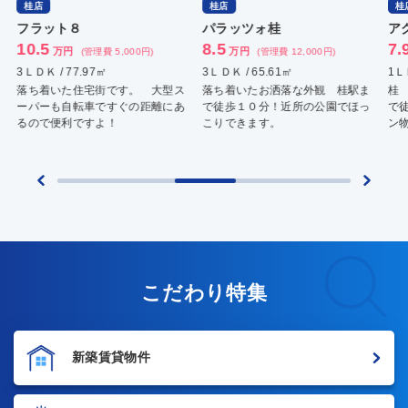
桂店
桂店
桂
フラット８
パラッツォ桂
ア
10.5
8.5
7.
万円
万円
(管理費 5,000円)
(管理費 12,000円)
3ＬＤＫ / 77.97㎡
3ＬＤＫ / 65.61㎡
1ＬＤ
落ち着いた住宅街です。 大型ス
落ち着いたお洒落な外観 桂駅ま
桂 
ーパーも自転車ですぐの距離にあ
で徒歩１０分！近所の公園でほっ
で徒
るので便利ですよ！
こりできます。
ン物
こだわり特集
新築賃貸物件