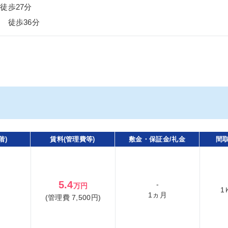
徒歩27分
 徒歩36分
階)
賃料(管理費等)
敷金・保証金/礼金
間取
5.4
-
万円
1
1ヵ月
(管理費 7,500円)