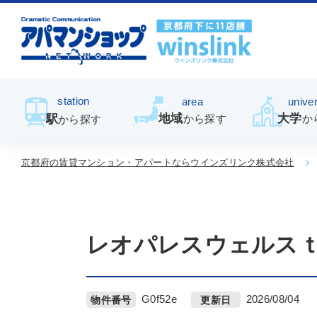
station
area
univer
地域
大学
駅
から探す
か
から探す
京都府の賃貸マンション・アパートならウインズリンク株式会社
レオパレスウェルス
G0f52e
2026/08/04
物件番号
更新日