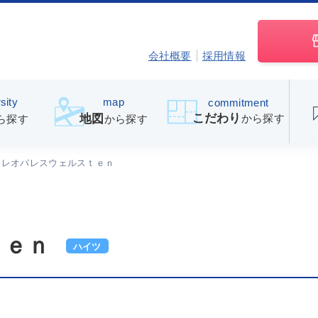
会社概要
採用情報
sity
map
commitment
こだわり
から探す
地図
ら探す
から探す
レオパレスウェルスｔｅｎ
ｔｅｎ
ハイツ