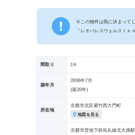
※この物件は既に決まって
「レオパレスウェルスｔｅ
間取り
1Ｋ
2006年7月
築年月
(築
20年)
京都市北区紫竹西大門町
所在地
地図を見る
京都市営地下鉄烏丸線北大路駅