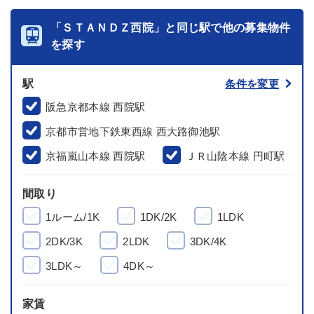
「ＳＴＡＮＤＺ西院」と同じ駅で他の募集物件
を探す
駅
条件を変更
阪急京都本線 西院駅
京都市営地下鉄東西線 西大路御池駅
京福嵐山本線 西院駅
ＪＲ山陰本線 円町駅
間取り
1ルーム/1K
1DK/2K
1LDK
2DK/3K
2LDK
3DK/4K
3LDK～
4DK～
家賃