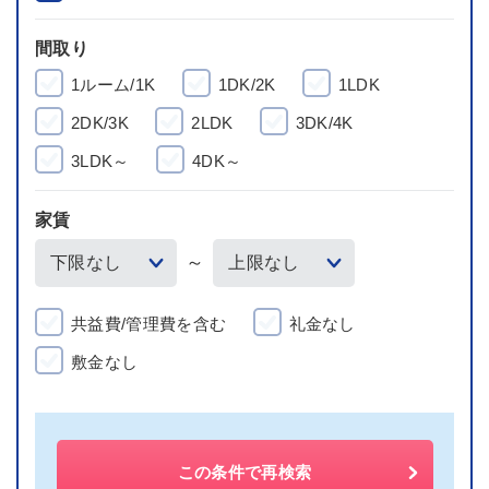
間取り
1ルーム/1K
1DK/2K
1LDK
2DK/3K
2LDK
3DK/4K
3LDK～
4DK～
家賃
～
共益費/管理費を含む
礼金なし
敷金なし
この条件で再検索