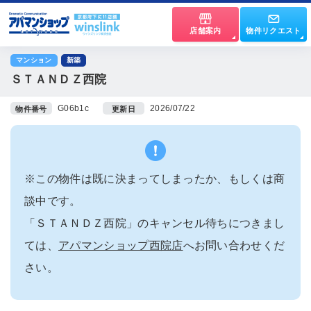
店舗案内
物件リクエスト
マンション
新築
ＳＴＡＮＤＺ西院
G06b1c
2026/07/22
物件番号
更新日
※この物件は既に決まってしまったか、もしくは商
談中です。
「ＳＴＡＮＤＺ西院」のキャンセル待ちにつきまし
ては、
アパマンショップ西院店
へお問い合わせくだ
さい。