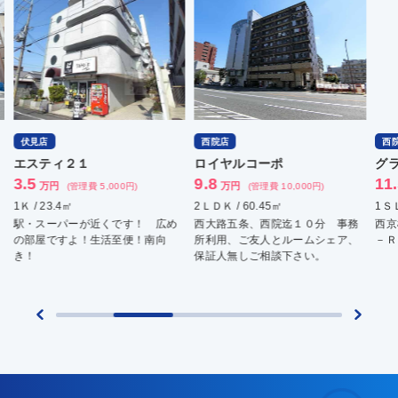
西院店
西院店
ロイヤルコーポ
グランナッシム西京極
9.8
11.5
万円
万円
(管理費 10,000円)
(管理費 9,000円)
2ＬＤＫ / 60.45㎡
1ＳＬＤＫ / 44.24㎡
 広め
西大路五条、西院迄１０分 事務
西京極駅まで徒歩５分の立地にＤ
南向
所利用、ご友人とルームシェア、
－ＲＯＯＭが誕生します！
保証人無しご相談下さい。