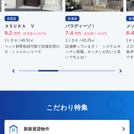
伏見店
伏見店
伏
パラディーゾⅠ
メゾン・サクセス
深
7.4
6.4
4.
万円
万円
(管理費 7,000円)
(管理費 5,000円)
1ＬＤＫ / 43.25㎡
1Ｋ / 26.96㎡
1ＤＫ
設備整っています！ システムキ
２口コンロ！ネット無料！ 立地
京
ッチン搭載。キッチンが広いと良
条件リョウコーです！ホント便利
に
いですよね！
ですよ！インターネット無料！
す♪
こだわり特集
新築賃貸物件