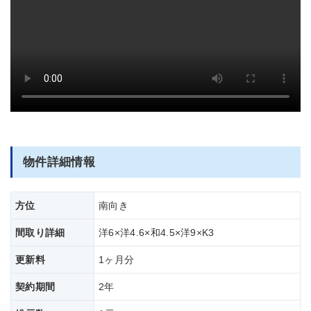
部屋全体
物件詳細情報
方位
南向き
間取り詳細
洋6×洋4.6×和4.5×洋9×K3
更新料
1ヶ月分
契約期間
2年