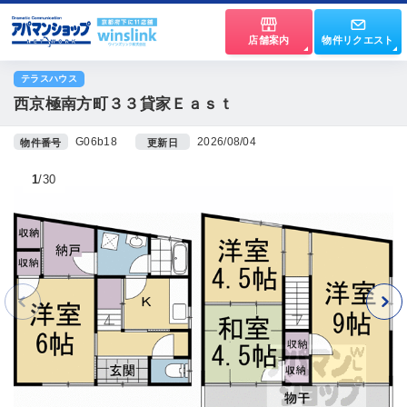
店舗案内
物件リクエスト
テラスハウス
西京極南方町３３貸家Ｅａｓｔ
G06b18
2026/08/04
物件番号
更新日
1
30