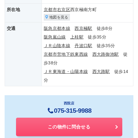
所在地
京都市右京区
西京極南方町
地図を見る
交通
阪急京都本線
西京極駅
徒歩8分
阪急嵐山線
上桂駅
徒歩35分
ＪＲ山陰本線
丹波口駅
徒歩35分
京都市営地下鉄東西線
西大路御池駅
徒
歩38分
ＪＲ東海道・山陽本線
西大路駅
徒歩14
分
西院店
075-315-9988
この物件に問合せる