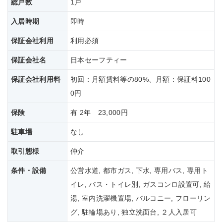
総戸数
1戸
入居時期
即時
保証会社利用
利用必須
保証会社名
日本セーフティー
保証会社
利用料
初回：月額賃料等の80%、月額：保証料100
0円
保険
有 2年 23,000円
駐車場
なし
取引態様
仲介
条件・設備
公営水道, 都市ガス, 下水, 専用バス, 専用ト
イレ, バス・トイレ別, ガスコンロ設置可, 給
湯, 室内洗濯機置場, バルコニー, フローリン
グ, 駐輪場あり, 独立洗面台, ２人入居可