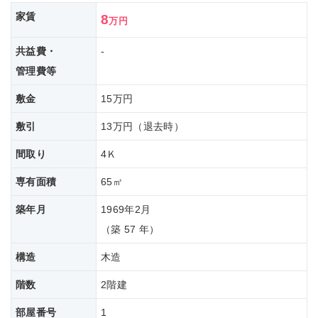
家賃
8
万円
共益費・
-
管理費等
敷金
15万円
敷引
13万円（退去時）
間取り
4Ｋ
専有面積
65㎡
築年月
1969年2月
（築 57 年）
構造
木造
階数
2階建
部屋番号
1