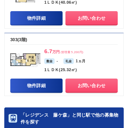
1ＬＤＫ(40.06㎡)
物件詳細
お問い合わせ
303(3階)
6.7
万円
(管理費 5,200円)
-
1ヵ月
敷金
礼金
1ＬＤＫ(25.32㎡)
物件詳細
お問い合わせ
「レジデンス 藤ケ森」と同じ駅で他の募集物
件を探す