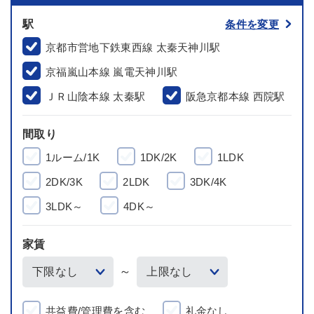
駅
条件を変更
京都市営地下鉄東西線 太秦天神川駅
京福嵐山本線 嵐電天神川駅
ＪＲ山陰本線 太秦駅
阪急京都本線 西院駅
間取り
1ルーム/1K
1DK/2K
1LDK
2DK/3K
2LDK
3DK/4K
3LDK～
4DK～
家賃
～
共益費/管理費を含む
礼金なし