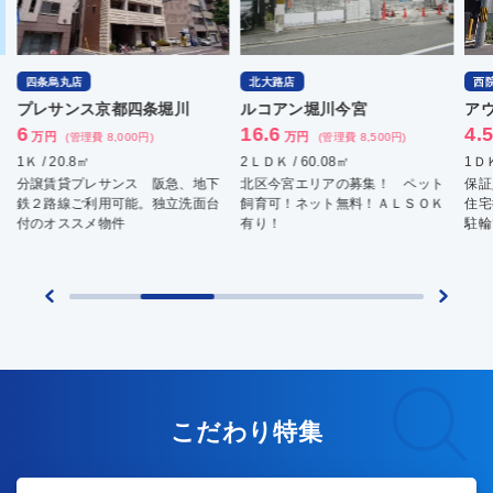
北大路店
西院店
ルコアン堀川今宮
アウルマンション
16.6
4.5
万円
万円
(管理費 8,500円)
(管理費 4,000円)
2ＬＤＫ / 60.08㎡
1ＤＫ / 28㎡
地下
北区今宮エリアの募集！ ペット
保証人なし大丈夫です。 閑静な
面台
飼育可！ネット無料！ＡＬＳＯＫ
住宅街にあり、中型バイク無料で
有り！
駐輪できます。
こだわり特集