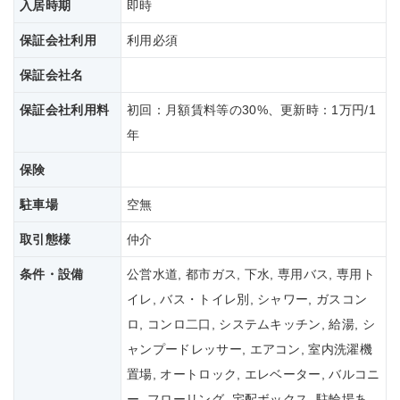
入居時期
即時
保証会社利用
利用必須
保証会社名
保証会社
利用料
初回：月額賃料等の30%、更新時：1万円/1
年
保険
駐車場
空無
取引態様
仲介
条件・設備
公営水道, 都市ガス, 下水, 専用バス, 専用ト
イレ, バス・トイレ別, シャワー, ガスコン
ロ, コンロ二口, システムキッチン, 給湯, シ
ャンプードレッサー, エアコン, 室内洗濯機
置場, オートロック, エレベーター, バルコニ
ー, フローリング, 宅配ボックス, 駐輪場あ