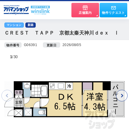
店舗案内
物件リクエスト
マンション
新築
ＣＲＥＳＴ ＴＡＰＰ 京都太秦天神川ｄｅｘ Ⅰ
G06391
2026/08/05
物件番号
更新日
1
30