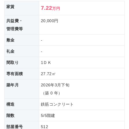
家賃
7.22
万円
共益費・
20,000円
管理費等
敷金
-
礼金
-
間取り
1ＤＫ
専有面積
27.72㎡
築年月
2026年3月下旬
（築 0 年）
構造
鉄筋コンクリート
階数
5/5階建
部屋番号
512