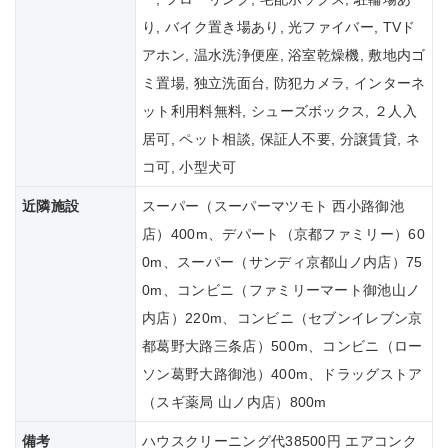
り, バイク置き場あり, 光ファイバー, TVド
アホン, 温水洗浄便座, 浴室乾燥機, 敷地内ゴ
ミ置場, 独立洗面台, 防犯カメラ, インターネ
ット利用料無料, シューズボックス, ２人入
居可, ペット相談, 保証人不要, 分譲賃貸, ネ
コ可, 小型犬可
近隣施設
スーパー（スーパーマツモト 西小路御池
店）400m、デパート（京都ファミリー）60
0m、スーパー（サンディ京都山ノ内店）75
0m、コンビニ（ファミリーマート御池山ノ
内店）220m、コンビニ（セブンイレブン京
都葛野大路三条店）500m、コンビニ（ロー
ソン葛野大路御池）400m、ドラッグストア
（スギ薬局 山ノ内店）800m
備考
ハウスクリーニング代38500円 エアコンク