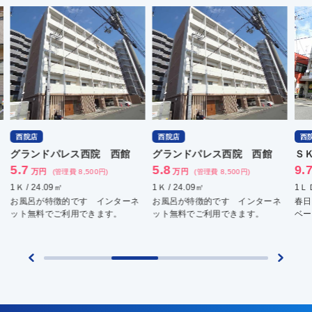
西院店
西院店
西
グランドパレス西院 西館
グランドパレス西院 西館
Ｓ
5.7
5.8
9.
万円
万円
(管理費 8,500円)
(管理費 8,500円)
1Ｋ / 24.09㎡
1Ｋ / 24.09㎡
1ＬＤ
お風呂が特徴的です インターネ
お風呂が特徴的です インターネ
春日
ット無料でご利用できます。
ット無料でご利用できます。
ベー