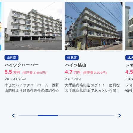
山科店
伏見店
北
ハイツクローバー
ハイツ桃山
レ
5.5
4.7
4.
万円
万円
(管理費 5,000円)
(管理費 5,000円)
2Ｋ / 41.76㎡
2Ｋ / 28㎡
1Ｋ 
幸せのハイツクローバー☆ 西野
大手筋商店街迄スグ！！ 便利な
レオ
山階町より好条件物件の御紹介☆
大手筋商店街まであっという間！
物件