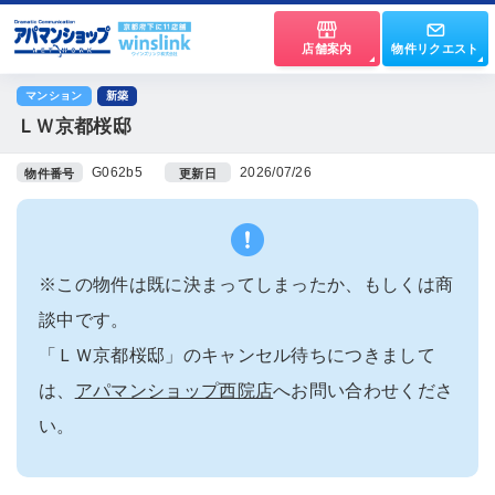
店舗案内
物件リクエスト
マンション
新築
ＬＷ京都桜邸
G062b5
2026/07/26
物件番号
更新日
※この物件は既に決まってしまったか、もしくは商
談中です。
「ＬＷ京都桜邸」のキャンセル待ちにつきまして
は、
アパマンショップ西院店
へお問い合わせくださ
い。