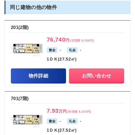
同じ建物の他の物件
201(2階)
76,740
円
(管理費 8,260円)
-
-
敷金
礼金
1ＤＫ(27.52㎡)
物件詳細
お問い合わせ
701(7階)
7.93
万円
(管理費 8,200円)
-
-
敷金
礼金
1ＤＫ(27.52㎡)