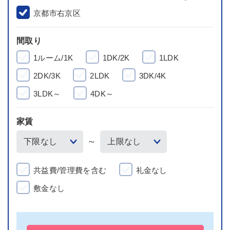
京都市右京区
間取り
1ルーム/1K
1DK/2K
1LDK
2DK/3K
2LDK
3DK/4K
3LDK～
4DK～
家賃
～
共益費/管理費を含む
礼金なし
敷金なし