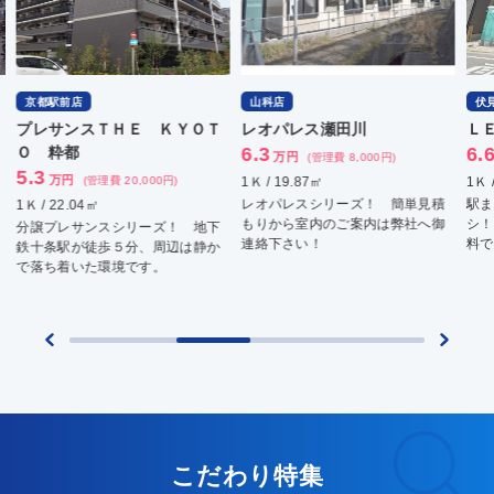
京都駅前店
山科店
伏
プレサンスＴＨＥ ＫＹＯＴ
レオパレス瀬田川
Ｌ
Ｏ 粋都
6.3
6.
万円
(管理費 8,000円)
5.3
万円
(管理費 20,000円)
1Ｋ / 19.87㎡
1Ｋ 
レオパレスシリーズ！ 簡単見積
駅ま
1Ｋ / 22.04㎡
もりから室内のご案内は弊社へ御
シ！
分譲プレサンスシリーズ！ 地下
連絡下さい！
料で
鉄十条駅が徒歩５分、周辺は静か
で落ち着いた環境です。
こだわり特集