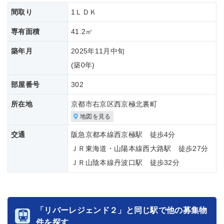
間取り
1ＬＤＫ
専有面積
41.2㎡
築年月
2025年11月中旬
(築
0年)
部屋番号
302
所在地
京都市右京区西京極北裏町
地図を見る
交通
阪急京都本線西京極駅 徒歩4分
ＪＲ東海道・山陽本線西大路駅 徒歩27分
ＪＲ山陰本線丹波口駅 徒歩32分
「リバーレジェンド２」と同じ駅で他の募集物
件を探す