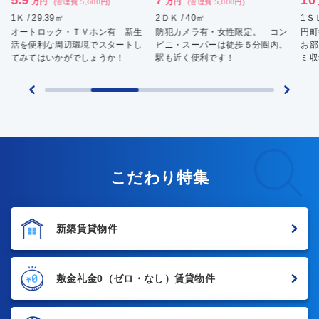
万円
万円
(管理費 5,600円)
(管理費 5,000円)
1Ｋ / 29.39㎡
2ＤＫ / 40㎡
1ＳＬ
オートロック・ＴＶホン有 新生
防犯カメラ有・女性限定。 コン
円町
活を便利な周辺環境でスタートし
ビニ・スーパーは徒歩５分圏内。
お部
てみてはいかがでしょうか！
駅も近く便利です！
ミ収
こだわり特集
新築賃貸物件
敷金礼金0
（ゼロ・なし）賃貸物件