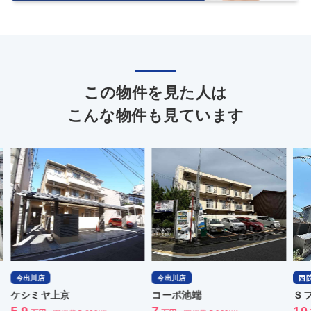
この物件を見た人は
こんな物件も見ています
今出川店
今出川店
西院
ケシミヤ上京
コーポ池端
Ｓフ
5.9
7
10