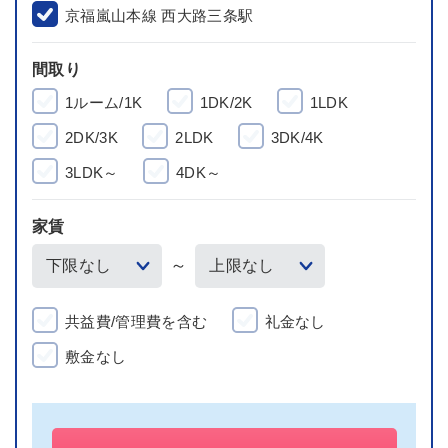
京福嵐山本線 西大路三条駅
間取り
1ルーム/1K
1DK/2K
1LDK
2DK/3K
2LDK
3DK/4K
3LDK～
4DK～
家賃
～
共益費/管理費を含む
礼金なし
敷金なし