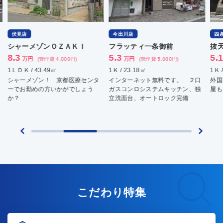
伏見店
今出川店
四条烏
シャーメゾンＯＺＡＫＩ
フラッティ一条御前
抜天房
8.3
5.3
5.1
万円
万円
万
(管理費 4,000円)
(管理費 5,000円)
1ＬＤＫ / 43.49㎡
1Ｋ / 23.18㎡
1Ｋ / 2
シャーメゾン！ 京都医療センタ
インターネット無料です。 ２口
外国籍
ーでお勤めの方いかがでしょう
ガスコンロシステムキッチン、独
屋もご
か？
立洗面台、オートロック完備
こだわり特集