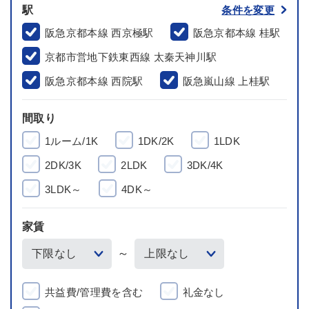
駅
条件を変更
阪急京都本線 西京極駅
阪急京都本線 桂駅
京都市営地下鉄東西線 太秦天神川駅
阪急京都本線 西院駅
阪急嵐山線 上桂駅
間取り
1ルーム/1K
1DK/2K
1LDK
2DK/3K
2LDK
3DK/4K
3LDK～
4DK～
家賃
～
共益費/管理費を含む
礼金なし