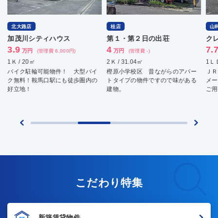
北大路店
桂店
山
加茂川シティハウス
第１・第２日の出荘
ク
3.9
4
7.
万円
万円
(管理費 6,000円)
(管理費 -)
1Ｋ / 20㎡
2Ｋ / 31.04㎡
1ＬＤ
バイク駐輪可能物件！ 大型バイ
樫原小学校区 昔ながらのアパー
ＪＲ
ク無料！鞍馬口駅にも徒歩圏内の
トタイプの物件ですので味がある
メー
好立地！
建物。
ご用
こだわり特集
新築賃貸物件