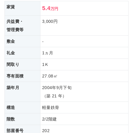
家賃
5.4
万円
共益費・
3,000円
管理費等
敷金
-
礼金
1ヵ月
間取り
1Ｋ
専有面積
27.08㎡
築年月
2004年9月下旬
（築 21 年）
構造
軽量鉄骨
階数
2/2階建
部屋番号
202