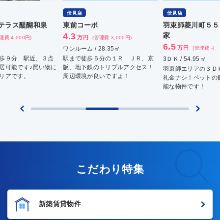
伏見店
伏見店
伏
東前コーポ
羽束師菱川町５５５－８１貸
（
4.3
家
パ
万円
(管理費 3,000円)
6.5
7.
万円
ワンルーム / 28.35㎡
(管理費 -)
駅まで徒歩５分の１Ｒ ＪＲ、京
3ＤＫ / 54.95㎡
1ＬＤ
に
阪、地下鉄のトリプルアクセス！
羽束師エリアの３ＤＫ！ 敷金、
駅近
周辺環境が良いですよ！
礼金ナシ！ペットの飼育相談が可
ビニ
能な物件です！
環境
こだわり特集
新築賃貸物件