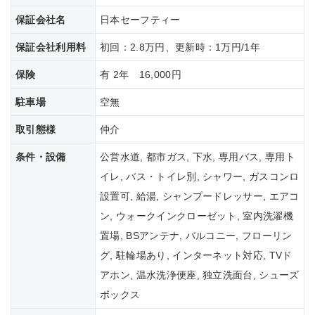
保証会社名
日本セーフティー
保証会社
利用料
初回：2.8万円、更新時：1万円/1年
保険
有 2年 16,000円
駐車場
空無
取引態様
仲介
条件・設備
公営水道, 都市ガス, 下水, 専用バス, 専用ト
イレ, バス・トイレ別, シャワー, ガスコンロ
設置可, 給湯, シャンプードレッサー, エアコ
ン, ウォークインクローゼット, 室内洗濯機
置場, BSアンテナ, バルコニー, フローリン
グ, 駐輪場あり, インターネット対応, TVド
アホン, 温水洗浄便座, 独立洗面台, シューズ
ボックス