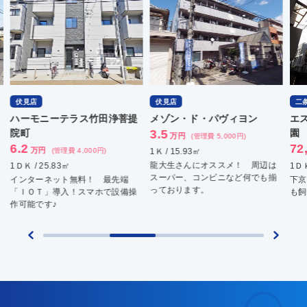
伏見店
伏見店
二
ハーモニーテラス竹田浄菩提
メゾン・ド・パヴィヨン
エ
院町
3.5
園
万円
(管理費 5,000円)
6.2
72
万円
(管理費 4,000円)
1Ｋ / 15.93㎡
龍大生さんにオススメ！ 周辺は
1ＤＫ / 25.83㎡
1ＤＫ
スーパー、コンビニなど何でも揃
インターネット無料！ 最先端
下京
っております。
「ＩＯＴ」導入！スマホで設備操
も飼
作可能です♪