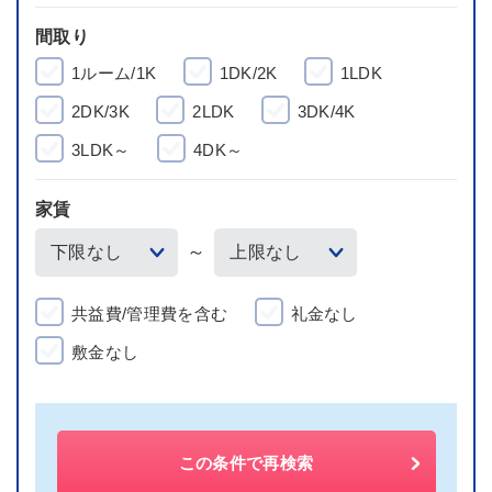
間取り
1ルーム/1K
1DK/2K
1LDK
2DK/3K
2LDK
3DK/4K
3LDK～
4DK～
家賃
～
共益費/管理費を含む
礼金なし
敷金なし
この条件で再検索