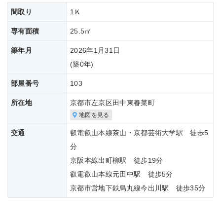
間取り
1Ｋ
専有面積
25.5㎡
築年月
2026年1月31日
(築
0年)
部屋番号
103
所在地
京都市左京区田中東春菜町
地図を見る
交通
叡電叡山本線茶山・京都芸術大学駅 徒歩5
分
京阪本線出町柳駅 徒歩19分
叡電叡山本線元田中駅 徒歩5分
京都市営地下鉄烏丸線今出川駅 徒歩35分