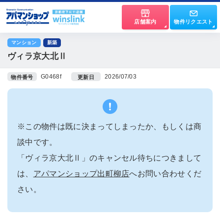
店舗案内
物件リクエスト
マンション
新築
ヴィラ京大北Ⅱ
G0468f
2026/07/03
物件番号
更新日
※この物件は既に決まってしまったか、もしくは商
談中です。
「ヴィラ京大北Ⅱ」のキャンセル待ちにつきまして
は、
アパマンショップ出町柳店
へお問い合わせくだ
さい。