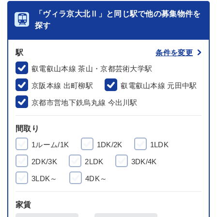
「ヴィラ京大北Ⅱ」と同じ駅で他の募集物件を
探す
駅
条件を変更
叡電叡山本線 茶山・京都芸術大学駅
京阪本線 出町柳駅
叡電叡山本線 元田中駅
京都市営地下鉄烏丸線 今出川駅
間取り
1ルーム/1K
1DK/2K
1LDK
2DK/3K
2LDK
3DK/4K
3LDK～
4DK～
家賃