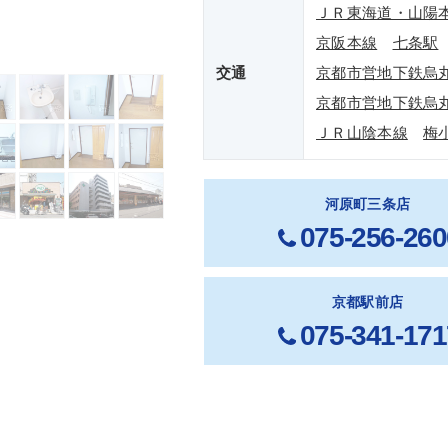
ＪＲ東海道・山陽
京阪本線
七条駅
交通
京都市営地下鉄烏
京都市営地下鉄烏
ＪＲ山陰本線
梅
河原町三条店
075-256-260
京都駅前店
075-341-171