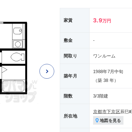
3.9
家賃
万円
敷金
-
間取り
ワンルーム
1988年7月中旬
築年月
（築 38 年）
階数
3/3階建
京都市下京区
辰巳
所在地
地図を見る