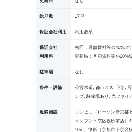
更新料
なし
総戸数
17戸
保証会社利用
利用必須
保証会社
初回：月額賃料等の40%/2
利用料
更新時：月額賃料等の20%/
駐車場
なし
条件・設備
公営水道, 都市ガス, 下水, 
ング, 駐輪場あり, 光ファイ
近隣施設
コンビニ（ローソン新京都セ
イレブン下京区役所前店）4
10m、役所（京都市下京区役