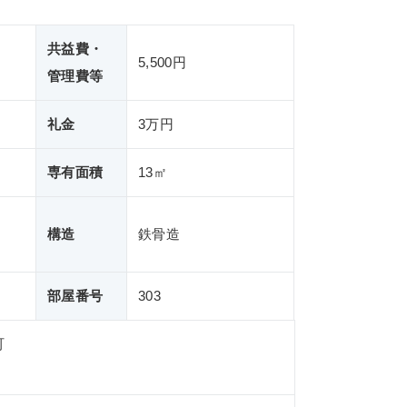
共益費・
5,500円
管理費等
礼金
3万円
専有面積
13㎡
構造
鉄骨造
部屋番号
303
町