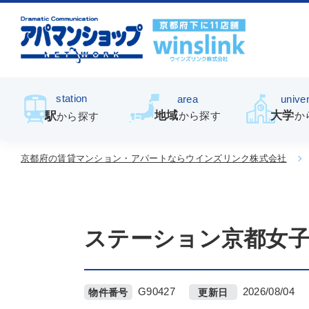
station
area
univer
地域
大学
駅
から探す
か
から探す
京都府の賃貸マンション・アパートならウインズリンク株式会社
ステーション京都女
G90427
2026/08/04
物件番号
更新日