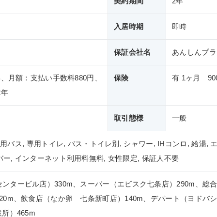
契約期間
2年
入居時期
即時
保証会社名
あんしんプラ
年、月額：支払い手数料880円、
保険
有 1ヶ月 90
2年
取引態様
一般
専用バス, 専用トイレ, バス・トイレ別, シャワー, IHコンロ, 給湯,
バー, インターネット利用料無料, 女性限定, 保証人不要
ンタービル店）330m、スーパー（エビスク七条店）290m、総合
20m、飲食店（なか卵 七条新町店）140m、デパート（ヨドバシ
所）465m