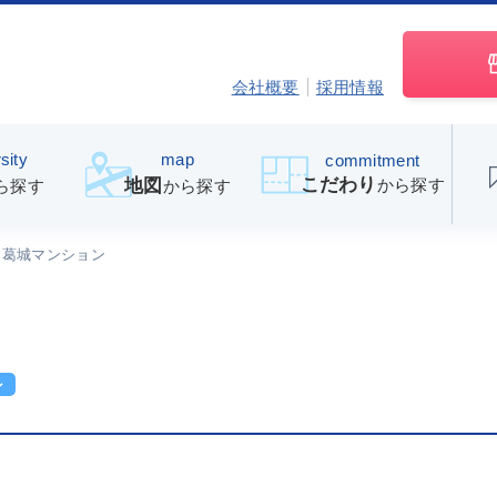
会社概要
採用情報
sity
map
commitment
こだわり
から探す
地図
ら探す
から探す
葛城マンション
ン