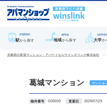
station
area
univer
地域
大学
駅
から探す
か
から探す
京都府の賃貸マンション・アパートならウインズリンク株式会社
葛城マンション
マンショ
G00030
2026/07/29
物件番号
更新日