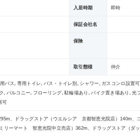
入居時期
即時
保証会社名
保険
取引態様
仲介
 専用バス, 専用トイレ, バス・トイレ別, シャワー, ガスコンロ設置可
ック, バルコニー, フローリング, 駐輪場あり, バイク置き場あり, 光
居可
295m、ドラッグストア（ウエルシア 京都智恵光院店）140m
ァミリーマート 智恵光院中立売店）362m、ドラッグストア（ダッ