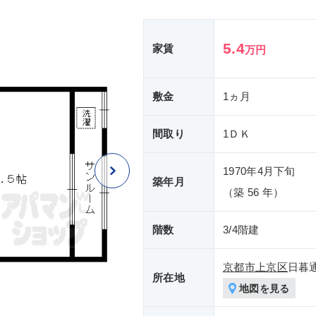
5.4
家賃
万円
敷金
1ヵ月
間取り
1ＤＫ
1970年4月下旬
築年月
（築 56 年）
階数
3/4階建
京都市上京区
日暮
所在地
地図を見る