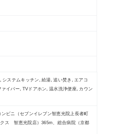
, システムキッチン, 給湯, 追い焚き, エアコ
ファイバー, TVドアホン, 温水洗浄便座, カウン
、コンビニ（セブンイレブン智恵光院上長者町
クス 智恵光院店）365m、総合病院（京都