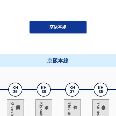
京阪本線
京阪本線
KH
KH
KH
KH
39
38
37
36
Gionshijo
祇園四条
Kiyomizugojo
清水五条
Shichijo
七条
Tohukuji
東福寺