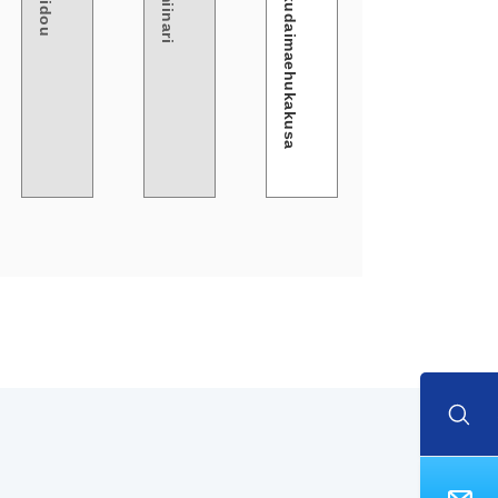
Ryukokudaimaehukakusa