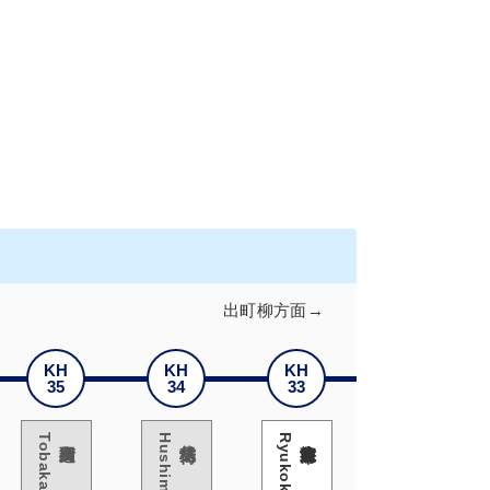
出町柳方面→
KH
KH
KH
KH
35
34
33
32
Tobakaidou
鳥羽街道
Hushimiinari
伏見稲荷
龍谷大前深草
Hujinomori
藤森