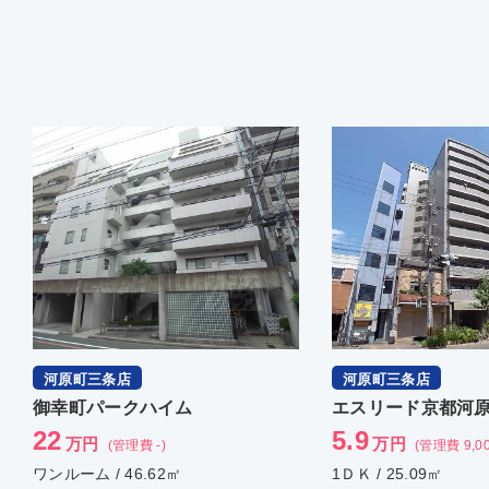
河原町三条店
河原町三条店
御幸町パークハイム
エスリード京都河
22
5.9
万円
万円
(管理費 -)
(管理費 9,0
ワンルーム / 46.62㎡
1ＤＫ / 25.09㎡