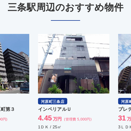
三条駅周辺のおすすめ物件
河原町三条店
河原
原町第３
インペリアルＵ
プレ
4.45
31
万円
00円)
(管理費 5,000円)
1ＤＫ / 25㎡
3ＬＤＫ