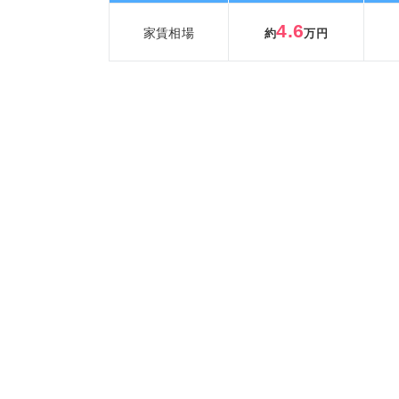
4.6
家賃相場
約
万円