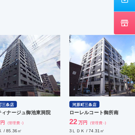
町三条店
河原町三条店
ティナージュ御池東洞院
ローレルコート御所南
22
万円
万円
(管理費 -)
(管理費 -)
 / 85.36㎡
3ＬＤＫ / 74.31㎡