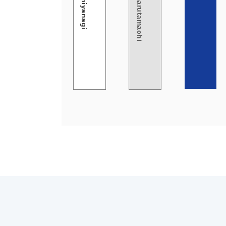
Demachiyanagi
Jingumarutamachi