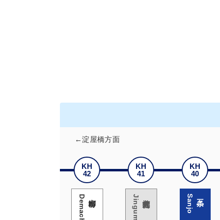
←淀屋橋方面
KH
KH
KH
42
41
40
Sanjo
三条
出町柳
神宮丸太町