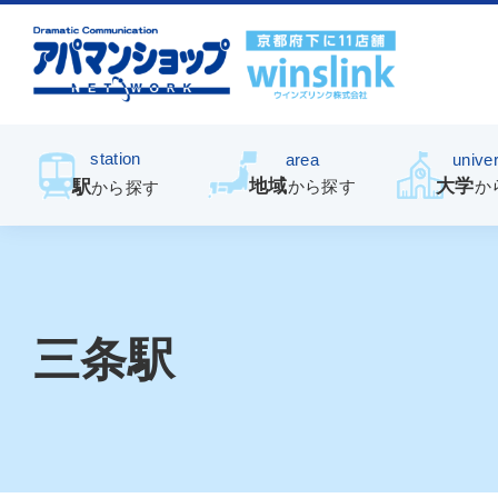
station
area
univer
地域
大学
駅
から探す
か
から探す
三条駅