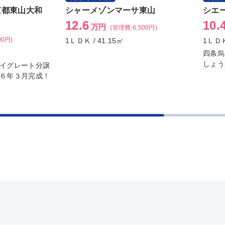
京都東山大和
シャーメゾンマーサ東山
シエ
12.6
10.
万円
(管理費 6,500円)
00円)
1ＬＤＫ / 41.15㎡
1ＬＤＫ
四条烏
しょう
イグレート分譲
６年３月完成！