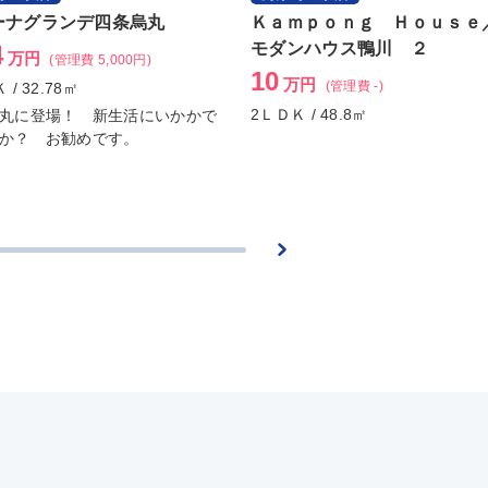
ーナグランデ四条烏丸
Ｋａｍｐｏｎｇ Ｈｏｕｓｅ
モダンハウス鴨川 ２
4
万円
(管理費 5,000円)
10
万円
(管理費 -)
 / 32.78㎡
2ＬＤＫ / 48.8㎡
丸に登場！ 新生活にいかかで
か？ お勧めです。