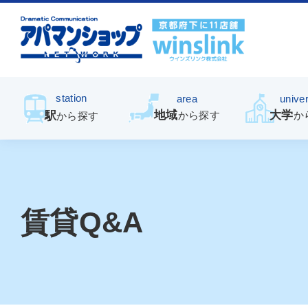
station
area
univer
地域
大学
駅
から探す
か
から探す
賃貸Q&A