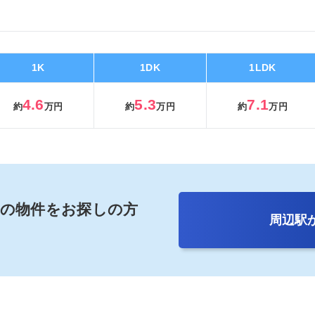
1K
1DK
1LDK
4.6
5.3
7.1
約
万円
約
万円
約
万円
辺の
物件をお探しの方
周辺駅