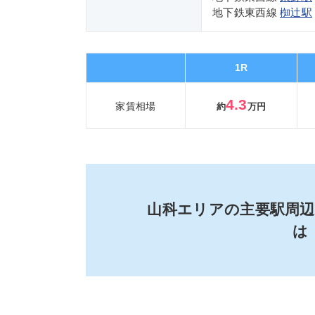
地下鉄東西線
椥辻駅
1R
4.3
家賃相場
約
万円
山科エリアの主要駅周
は