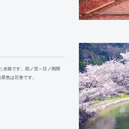
た水路です。四ノ宮～日ノ岡間
の景色は圧巻です。