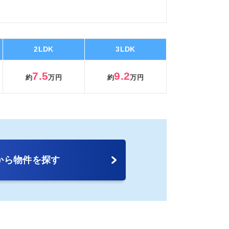
2LDK
3LDK
7.5
9.2
約
万円
約
万円
から物件を探す