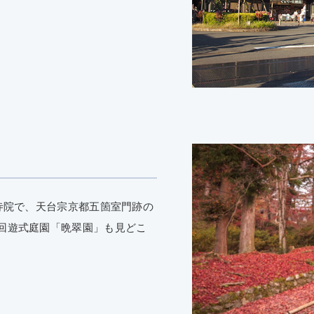
寺院で、天台宗京都五箇室門跡の
回遊式庭園「晩翠園」も見どこ