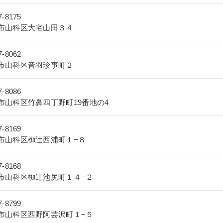
-8175
市山科区大宅山田３４
-8062
市山科区音羽珍事町２
-8086
市山科区竹鼻四丁野町19番地の4
-8169
市山科区椥辻西浦町１−８
-8168
市山科区椥辻池尻町１４−２
-8799
市山科区西野阿芸沢町１−５