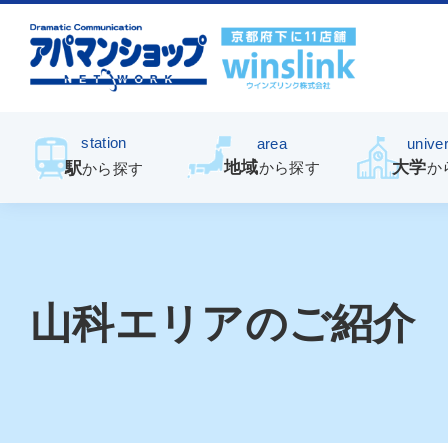
station
area
univer
地域
大学
駅
から探す
か
から探す
山科エリアのご紹介