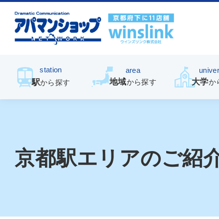
station
area
univer
地域
大学
駅
から探す
か
から探す
京都駅エリアのご紹