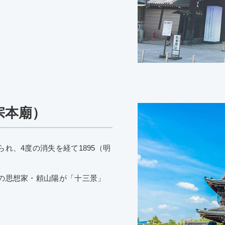
宗本廟）
れ、4度の消失を経て1895（明
の思想家・頼山陽が「十三景」