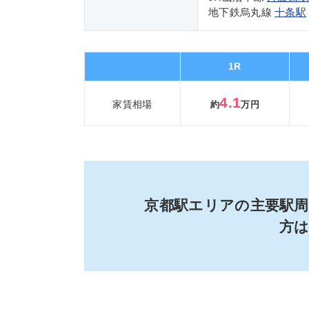
地下鉄烏丸線
十条駅
1R
4.1
家賃相場
約
万円
京都駅エリアの主要駅
方