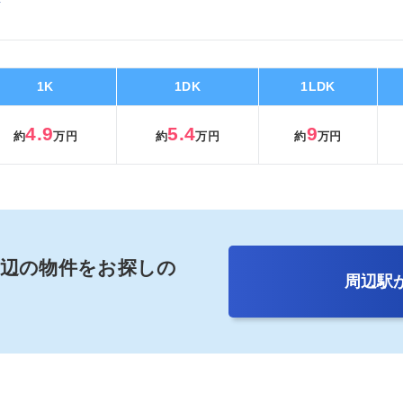
1K
1DK
1LDK
4.9
5.4
9
約
万円
約
万円
約
万円
周辺の
物件をお探しの
周辺駅
は