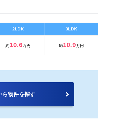
2LDK
3LDK
10.6
10.9
約
万円
約
万円
から物件を探す