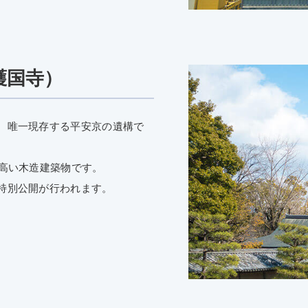
護国寺）
、唯一現存する平安京の遺構で
も高い木造建築物です。
特別公開が行われます。