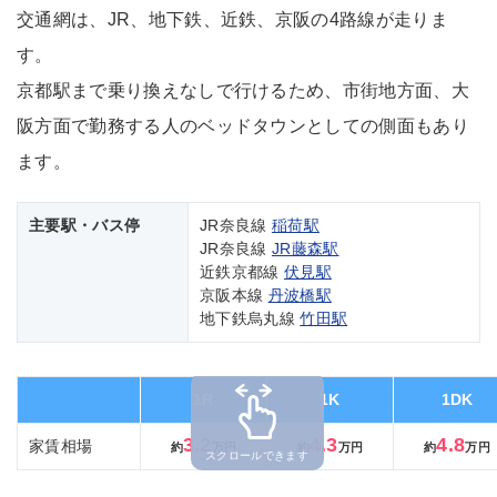
交通網は、JR、地下鉄、近鉄、京阪の4路線が走りま
す。
京都駅まで乗り換えなしで行けるため、市街地方面、大
阪方面で勤務する人のベッドタウンとしての側面もあり
ます。
主要駅・バス停
JR奈良線
稲荷駅
JR奈良線
JR藤森駅
近鉄京都線
伏見駅
京阪本線
丹波橋駅
地下鉄烏丸線
竹田駅
1R
1K
1DK
3.2
4.3
4.8
家賃相場
約
万円
約
万円
約
万円
スクロールできます