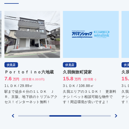
伏見店
伏見店
伏
久我御旅町貸家
久我御旅町貸家
ソ
15.8
15.2
8.
万円
万円
(管理費 -)
(管理費 -)
3ＬＤＫ / 106.88㎡
3ＬＤＫ / 104.08㎡
1ＤＫ
久我エリアの３ＬＤＫ！ 更新料
久我エリアの３ＬＤＫ！ 更新料
駅ま
ナシ！ペット相談可能な物件で
ナシ！ペット相談可能な物件で
京阪
す！周辺環境が良いですよ！
す！周辺環境が良いですよ！
イン