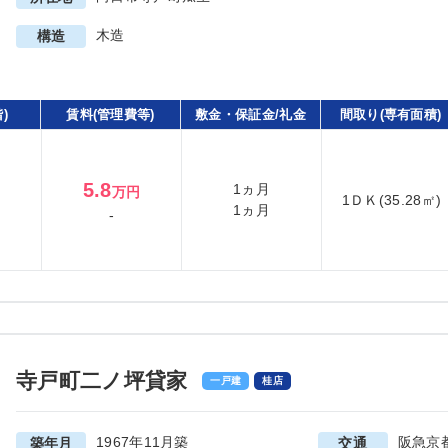
木造
構造
)
賃料(管理費等)
敷金・保証金/礼金
間取り(専有面積)
5.8
1ヵ月
万円
1ＤＫ(35.28㎡)
1ヵ月
-
寺戸町二ノ坪貸家
一戸建
桂店
1967年11月築
阪急京
築年月
交通