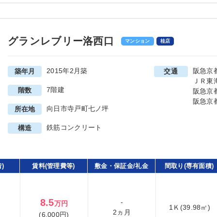
グランレブリー洛西口
マンション
桂店
2015年2月築
阪急京
築年月
交通
ＪＲ東
7階建
階数
阪急京
阪急京
向日市寺戸町七ノ坪
所在地
鉄筋コンクリート
構造
)
賃料(管理費等)
敷金・保証金/礼金
間取り(専有面積)
8.5
-
万円
1Ｋ(39.98㎡)
2ヵ月
(6,000円)