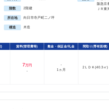
阪急京
2階建
階数
ＪＲ東
向日市寺戸町二ノ坪
所在地
木造
構造
)
賃料(管理費等)
敷金・保証金/礼金
間取り(専有面積)
7
-
万円
2ＬＤＫ(40.3㎡)
1ヵ月
-