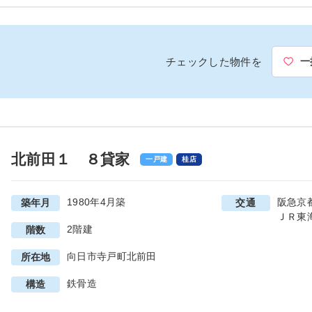
チェックした物件を
一
北前田１ ８貸家
一戸建
桂店
1980年4月築
阪急京
築年月
交通
ＪＲ東
2階建
階数
向日市寺戸町北前田
所在地
鉄骨造
構造