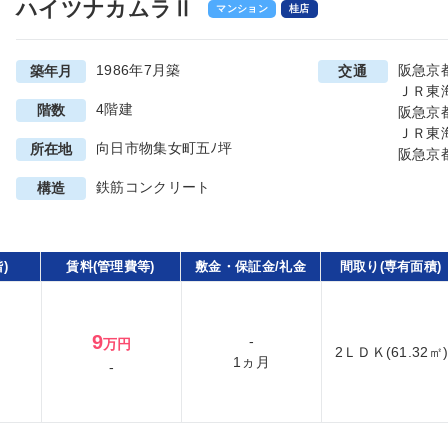
ハイツナカムラⅡ
マンション
桂店
1986年7月築
阪急京
築年月
交通
ＪＲ東
4階建
階数
阪急京
ＪＲ東
向日市物集女町五ﾉ坪
所在地
阪急京
鉄筋コンクリート
構造
)
賃料(管理費等)
敷金・保証金/礼金
間取り(専有面積)
9
-
万円
2ＬＤＫ(61.32㎡
1ヵ月
-