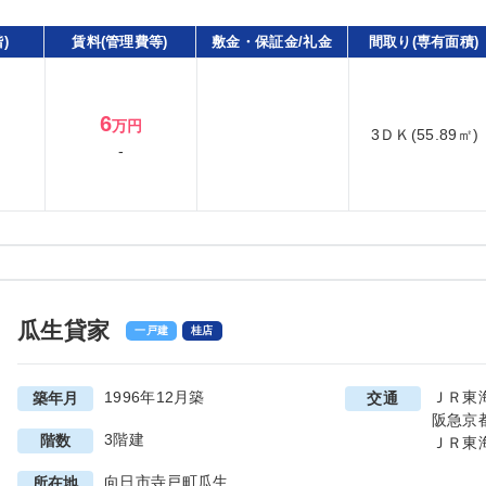
)
賃料(管理費等)
敷金・保証金/礼金
間取り(専有面積)
6
万円
3ＤＫ(55.89㎡)
-
瓜生貸家
一戸建
桂店
1996年12月築
ＪＲ東
築年月
交通
阪急京
3階建
階数
ＪＲ東
向日市寺戸町瓜生
所在地