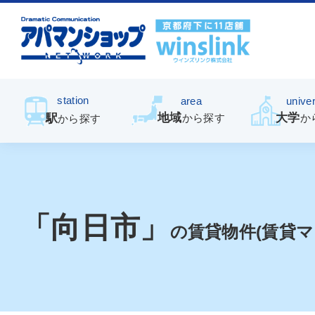
station
area
univer
地域
大学
駅
から探す
か
から探す
「向日市」
の賃貸物件(賃貸