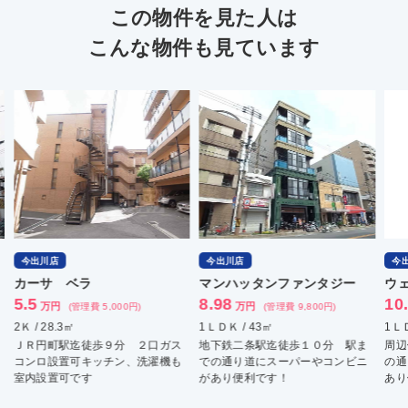
この物件を見た人は
こんな物件も見ています
今出川店
今出川店
マンハッタンファンタジー
ウェルスクエア千本下長者
8.98
10.3
万円
万円
(管理費 9,800円)
(管理費 6,000円)
1ＬＤＫ / 43㎡
1ＬＤＫ / 34.97㎡
２口ガス
地下鉄二条駅迄徒歩１０分 駅ま
周辺便利！ネット無料！ 駅ま
洗濯機も
での通り道にスーパーやコンビニ
の通り道にスーパーやコンビニ
があり便利です！
あり便利です！