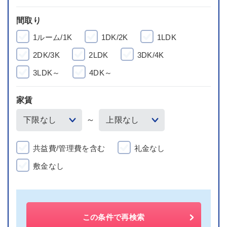
間取り
1ルーム/1K
1DK/2K
1LDK
2DK/3K
2LDK
3DK/4K
3LDK～
4DK～
家賃
～
共益費/管理費を含む
礼金なし
敷金なし
この条件で再検索