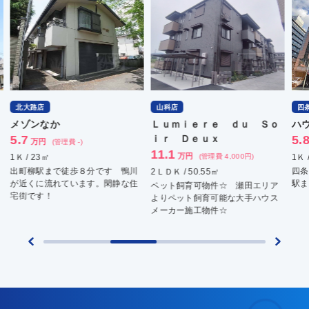
北大路店
山科店
四
メゾンなか
Ｌｕｍｉｅｒｅ ｄｕ Ｓｏ
ハ
5.7
ｉｒ Ｄｅｕｘ
5.
万円
(管理費 -)
11.1
万円
1Ｋ / 23㎡
(管理費 4,000円)
1Ｋ 
出町柳駅まで徒歩８分です 鴨川
四条
2ＬＤＫ / 50.55㎡
が近くに流れています。閑静な住
駅ま
ペット飼育可物件☆ 瀬田エリア
宅街です！
よりペット飼育可能な大手ハウス
メーカー施工物件☆