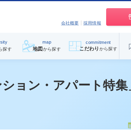
会社概要
採用情報
sity
map
commitment
こだわり
から探す
地図
ら探す
から探す
ンション・アパート特集