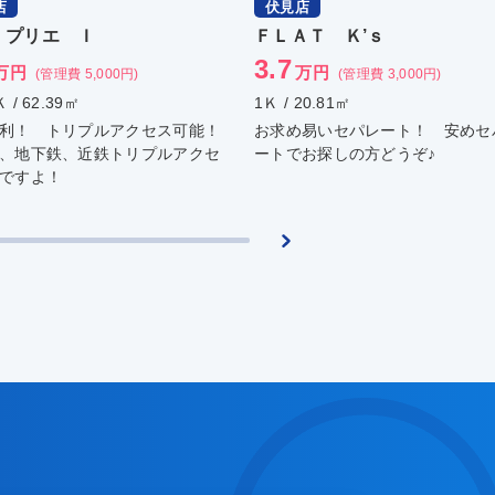
店
伏見店
・プリエ Ｉ
ＦＬＡＴ Ｋ’ｓ
3.7
万円
万円
(管理費 5,000円)
(管理費 3,000円)
 / 62.39㎡
1Ｋ / 20.81㎡
利！ トリプルアクセス可能！
お求め易いセパレート！ 安めセ
、地下鉄、近鉄トリプルアクセ
ートでお探しの方どうぞ♪
ですよ！