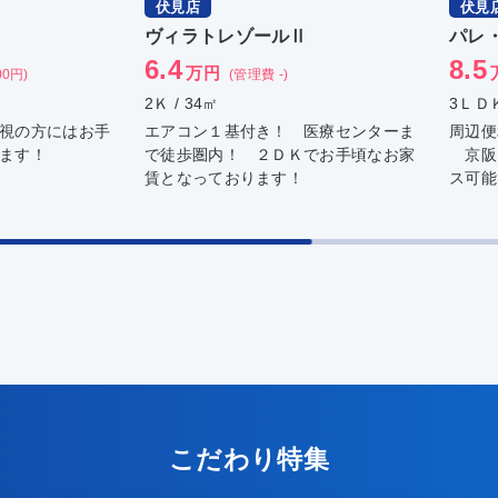
伏見店
伏見
ヴィラトレゾールⅡ
パレ
6.4
8.5
万円
00円)
(管理費 -)
2Ｋ / 34㎡
3ＬＤＫ
視の方にはお手
エアコン１基付き！ 医療センターま
周辺便
ます！
で徒歩圏内！ ２ＤＫでお手頃なお家
京阪
賃となっております！
ス可能
こだわり特集