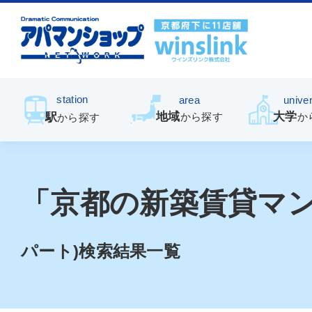
station
area
univer
地域
大学
駅
から探す
か
から探す
「京都の新築賃貸マ
パート)検索結果一覧