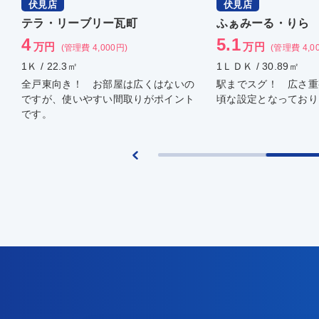
伏見店
伏見店
テラ・リーブリー瓦町
ふぁみーる・りら
4
5.1
万円
万円
(管理費 4,000円)
(管理費 4,0
1Ｋ / 22.3㎡
1ＬＤＫ / 30.89㎡
全戸東向き！ お部屋は広くはないの
駅までスグ！ 広さ重
ですが、使いやすい間取りがポイント
頃な設定となっており
です。