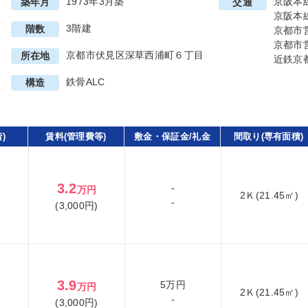
1973年3月築
京阪本
築年月
交通
京阪本
3階建
階数
京都市
京都市
京都市伏見区深草西浦町６丁目
所在地
近鉄京
鉄骨ALC
構造
)
賃料(管理費等)
敷金・保証金/礼金
間取り(専有面積)
3.2
-
万円
2Ｋ(21.45㎡)
-
(3,000円)
3.9
5万円
万円
2Ｋ(21.45㎡)
-
(3,000円)