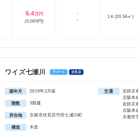
5.4
-
万円
1Ｋ(20.56㎡)
-
(5,000円)
ワイズ七瀬川
アパート
伏見店
2019年2月築
近鉄京
築年月
交通
京阪本
3階建
階数
近鉄京
京阪本
京都市伏見区竹田七瀬川町
所在地
京都市
木造
構造