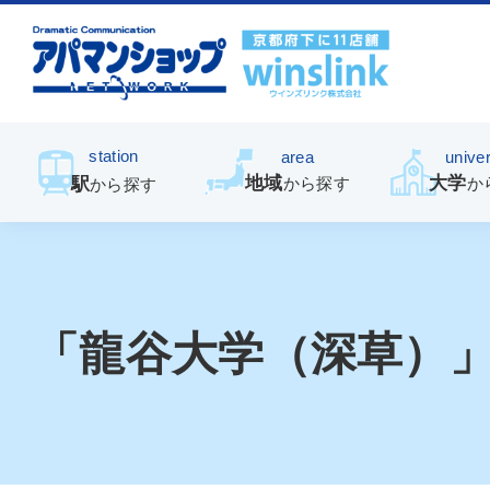
station
area
univer
地域
大学
駅
から探す
か
から探す
「龍谷大学（深草）