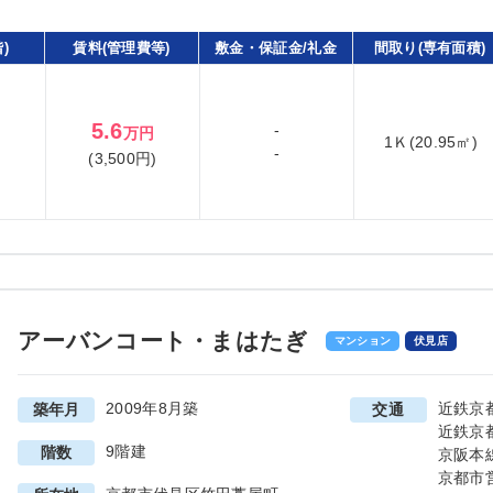
)
賃料(管理費等)
敷金・保証金/礼金
間取り(専有面積)
5.6
-
万円
1Ｋ(20.95㎡)
-
(3,500円)
アーバンコート・まはたぎ
マンション
伏見店
2009年8月築
近鉄京
築年月
交通
近鉄京
9階建
階数
京阪本
京都市