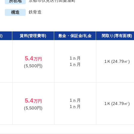
京都市伏見区竹田藁屋町
所在地
鉄骨造
構造
)
賃料(管理費等)
敷金・保証金/礼金
間取り(専有面積)
5.4
1ヵ月
万円
1Ｋ(24.79㎡)
1ヵ月
(5,500円)
5.4
1ヵ月
万円
1Ｋ(24.79㎡)
1ヵ月
(5,500円)