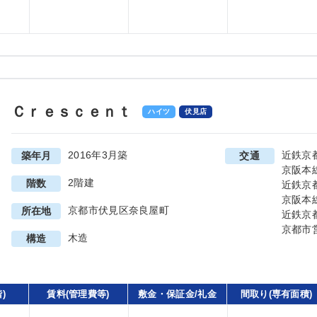
Ｃｒｅｓｃｅｎｔ
ハイツ
伏見店
2016年3月築
近鉄京
築年月
交通
京阪本
2階建
階数
近鉄京
京阪本
京都市伏見区奈良屋町
所在地
近鉄京
京都市
木造
構造
)
賃料(管理費等)
敷金・保証金/礼金
間取り(専有面積)