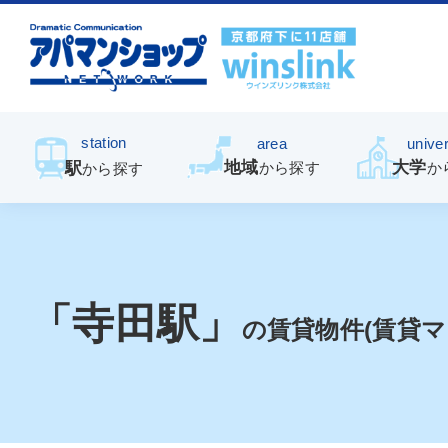
station
area
univer
地域
大学
駅
から探す
か
から探す
「寺田駅」
の賃貸物件(賃貸