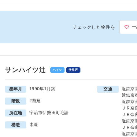
チェックした物件を
一
サンハイツ辻
ハイツ
伏見店
1990年1月築
近鉄京
築年月
交通
近鉄京
2階建
階数
近鉄京
ＪＲ奈
宇治市伊勢田町毛語
所在地
ＪＲ奈
近鉄京
木造
構造
ＪＲ奈
近鉄京