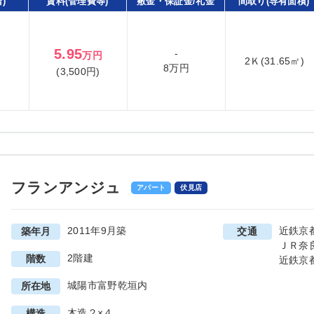
)
賃料(管理費等)
敷金・保証金/礼金
間取り(専有面積)
5.95
-
万円
2Ｋ(31.65㎡)
8万円
(3,500円)
フランアンジュ
アパート
伏見店
2011年9月築
近鉄京
築年月
交通
ＪＲ奈
2階建
階数
近鉄京
城陽市富野乾垣内
所在地
木造２×４
構造