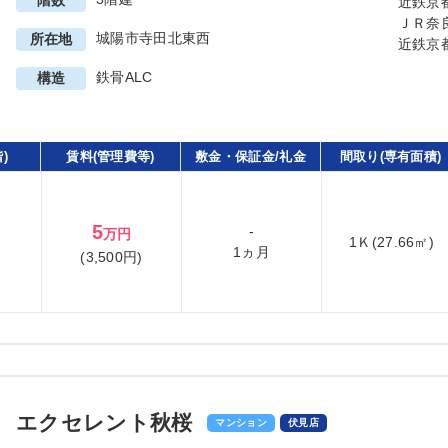
階数
近鉄京
ＪＲ奈
城陽市寺田北東西
所在地
近鉄京
鉄骨ALC
構造
)
賃料(管理費等)
敷金・保証金/礼金
間取り(専有面積)
5
-
万円
1Ｋ(27.66㎡)
1ヵ月
(3,500円)
エクセレント秋桜
マンション
伏見店