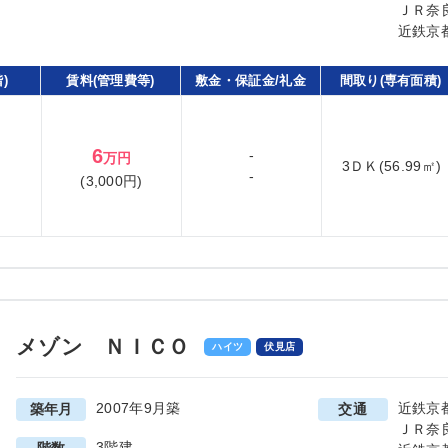
ＪＲ奈
近鉄京
)
賃料(管理費等)
敷金・保証金/礼金
間取り(専有面積)
6
-
万円
3ＤＫ(56.99㎡)
-
(3,000円)
メゾン ＮＩＣＯ
ハイツ
伏見店
2007年9月築
近鉄京
築年月
交通
ＪＲ奈
3階建