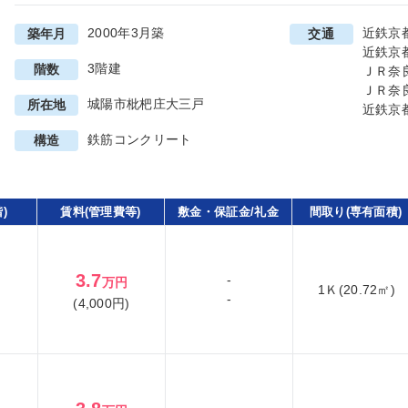
2000年3月築
近鉄京
築年月
交通
近鉄京
3階建
階数
ＪＲ奈
ＪＲ奈
城陽市枇杷庄大三戸
所在地
近鉄京
鉄筋コンクリート
構造
)
賃料(管理費等)
敷金・保証金/礼金
間取り(専有面積)
3.7
-
万円
1Ｋ(20.72㎡)
-
(4,000円)