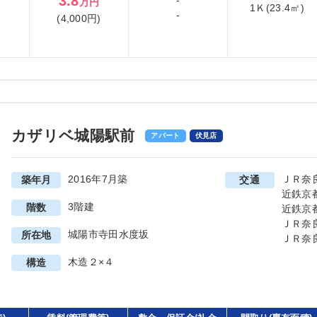
3.8
-
万円
1Ｋ(23.4㎡)
-
(4,000円)
カザリベ城陽駅前
アパート
伏見店
2016年7月築
ＪＲ奈
築年月
交通
近鉄京
3階建
階数
近鉄京
ＪＲ奈
城陽市寺田水度坂
所在地
ＪＲ奈
木造２×４
構造