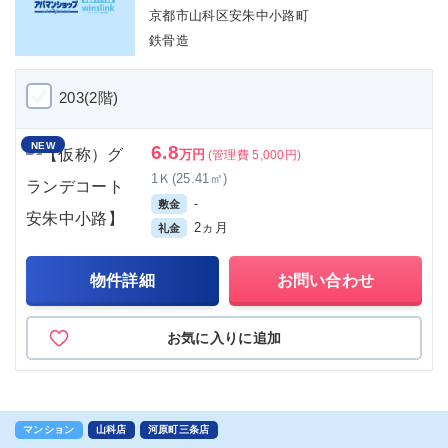
京都市山科区安朱中小路町
鉄骨造
203(2階)
NEW
6.8
万円
(管理費 5,000円)
1Ｋ(25.41㎡)
-
敷金
2ヵ月
礼金
物件詳細
お問い合わせ
お気に入りに追加
マンション
山科店
河原町三条店