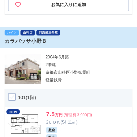
お気に入りに追加
ハイツ
山科店
河原町三条店
カラバッサ小野Ｂ
2004年6月築
2階建
京都市山科区小野御霊町
軽量鉄骨
101(1階)
NEW
7.5
万円
(管理費 3,900円)
2ＬＤＫ(54.11㎡)
-
敷金