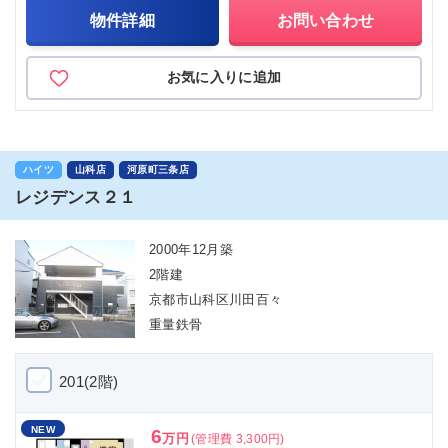
物件詳細
お問い合わせ
お気に入りに追加
ハイツ
山科店
河原町三条店
レジデンス２１
2000年12月築
2階建
京都市山科区川田百々
重量鉄骨
201(2階)
NEW
6
万円
(管理費 3,300円)