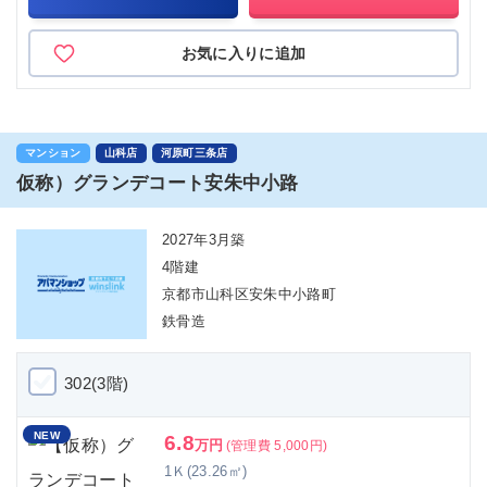
お気に入りに追加
マンション
山科店
河原町三条店
仮称）グランデコート安朱中小路
2027年3月築
4階建
京都市山科区安朱中小路町
鉄骨造
302(3階)
NEW
6.8
万円
(管理費 5,000円)
1Ｋ(23.26㎡)