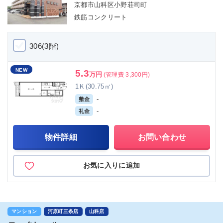
京都市山科区小野荘司町
鉄筋コンクリート
306(3階)
NEW
5.3
万円
(管理費 3,300円)
1Ｋ(30.75㎡)
-
敷金
-
礼金
物件詳細
お問い合わせ
お気に入りに追加
マンション
河原町三条店
山科店