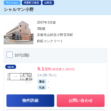
マンション
河原町三条店
山科店
シャルマン小野
2007年3月築
3階建
京都市山科区小野荘司町
鉄筋コンクリート
107(1階)
NEW
5.1
万円
(管理費 3,300円)
1Ｋ(30.75㎡)
-
敷金
-
礼金
物件詳細
お問い合わせ