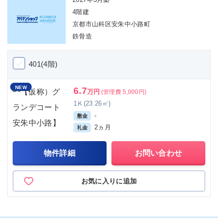
4階建
京都市山科区安朱中小路町
鉄骨造
401(4階)
NEW
6.7
万円
(管理費 5,000円)
1Ｋ(23.26㎡)
-
敷金
2ヵ月
礼金
物件詳細
お問い合わせ
お気に入りに追加