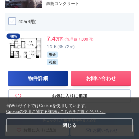
鉄筋コンクリート
405(4階)
NEW
7.4
万円
(管理費 7,000円)
1ＤＫ(35.72㎡)
敷金
礼金
物件詳細
お問い合わせ
お気に入りに追加
当WebサイトではCookieを使用しています。
Cookieの使用に関する詳細はこちらをご覧ください。
0
チェックした物件
件をまとめて
閉じる
マンション
京都駅前店
お気に入りに追加
お問い合わせ
プラネシア星の子山科三条