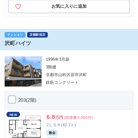
お気に入りに追加
マンション
京都駅前店
沢町ハイツ
1996年3月築
3階建
京都市山科区音羽沢町
鉄筋コンクリート
203(2階)
NEW
6.8
万円
(管理費 5,500円)
2ＬＤＫ(42.7㎡)
敷金