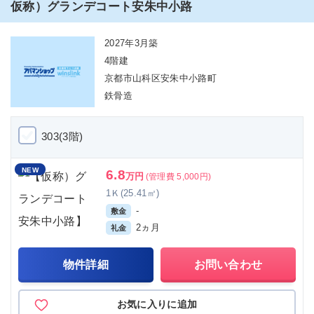
仮称）グランデコート安朱中小路
2027年3月築
4階建
京都市山科区安朱中小路町
鉄骨造
303(3階)
NEW
6.8
万円
(管理費 5,000円)
1Ｋ(25.41㎡)
-
敷金
2ヵ月
礼金
物件詳細
お問い合わせ
お気に入りに追加