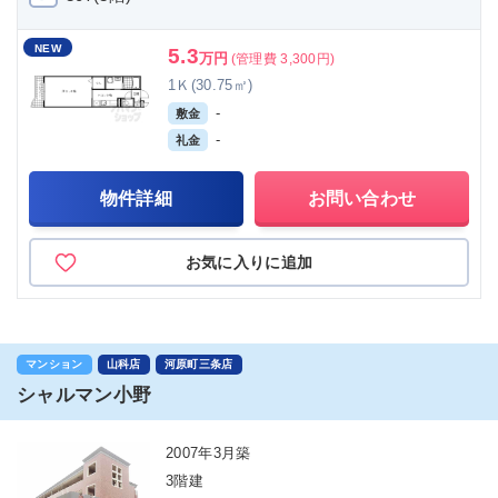
NEW
5.3
万円
(管理費 3,300円)
1Ｋ(30.75㎡)
-
敷金
-
礼金
物件詳細
お問い合わせ
お気に入りに追加
マンション
山科店
河原町三条店
シャルマン小野
2007年3月築
3階建