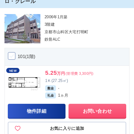
ロ・クレール
2006年1月築
3階建
京都市山科区大宅打明町
鉄骨ALC
101(1階)
NEW
5.25
万円
(管理費 3,300円)
1Ｋ(27.25㎡)
-
敷金
1ヵ月
礼金
物件詳細
お問い合わせ
お気に入りに追加