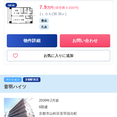
NEW
7.9
万円
(管理費 9,000円)
1ＬＤＫ(38.36㎡)
敷金
礼金
物件詳細
お問い合わせ
お気に入りに追加
マンション
京都駅前店
音羽ハイツ
2009年2月築
6階建
京都市山科区音羽役出町