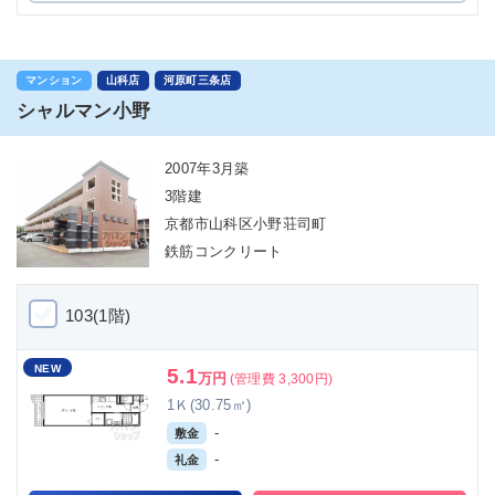
マンション
山科店
河原町三条店
シャルマン小野
2007年3月築
3階建
京都市山科区小野荘司町
鉄筋コンクリート
103(1階)
NEW
5.1
万円
(管理費 3,300円)
1Ｋ(30.75㎡)
-
敷金
-
礼金