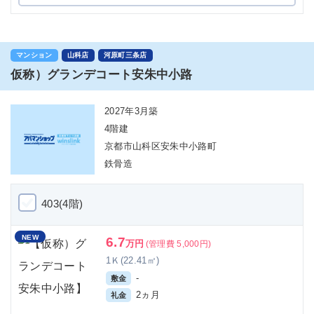
マンション
山科店
河原町三条店
仮称）グランデコート安朱中小路
2027年3月築
4階建
京都市山科区安朱中小路町
鉄骨造
403(4階)
NEW
6.7
万円
(管理費 5,000円)
1Ｋ(22.41㎡)
-
敷金
2ヵ月
礼金