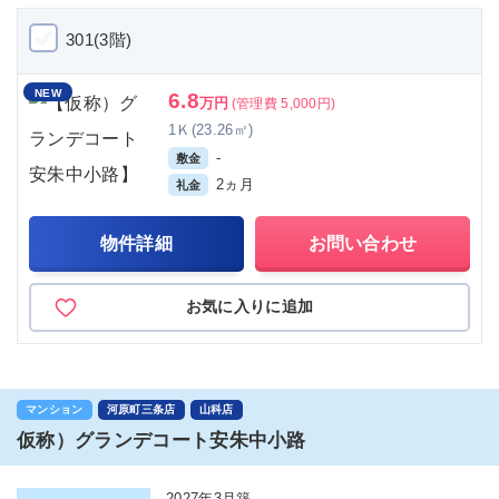
301(3階)
NEW
6.8
万円
(管理費 5,000円)
1Ｋ(23.26㎡)
-
敷金
2ヵ月
礼金
物件詳細
お問い合わせ
お気に入りに追加
マンション
河原町三条店
山科店
仮称）グランデコート安朱中小路
2027年3月築