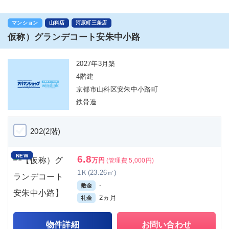
マンション
山科店
河原町三条店
仮称）グランデコート安朱中小路
2027年3月築
4階建
京都市山科区安朱中小路町
鉄骨造
202(2階)
NEW
6.8
万円
(管理費 5,000円)
1Ｋ(23.26㎡)
-
敷金
2ヵ月
礼金
物件詳細
お問い合わせ