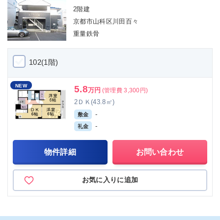
2階建
京都市山科区川田百々
重量鉄骨
102(1階)
NEW
5.8
万円
(管理費 3,300円)
2ＤＫ(43.8㎡)
-
敷金
-
礼金
物件詳細
お問い合わせ
お気に入りに追加