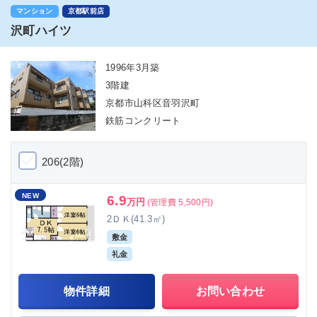
マンション
京都駅前店
沢町ハイツ
1996年3月築
3階建
京都市山科区音羽沢町
鉄筋コンクリート
206(2階)
NEW
6.9
万円
(管理費 5,500円)
2ＤＫ(41.3㎡)
敷金
礼金
物件詳細
お問い合わせ