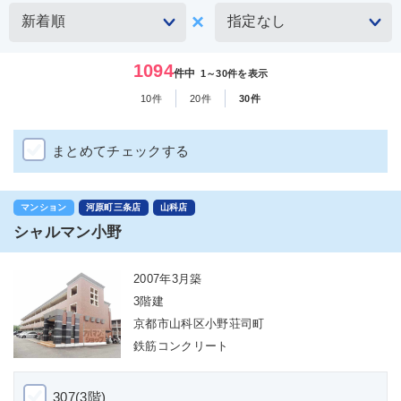
1094
件中
1～30件を表示
10件
20件
30件
まとめてチェックする
マンション
河原町三条店
山科店
シャルマン小野
2007年3月築
3階建
京都市山科区小野荘司町
鉄筋コンクリート
307(3階)