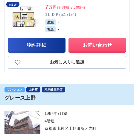
NEW
7
万円
(管理費 3,600円)
1ＬＤＫ(52.71㎡)
-
敷金
-
礼金
物件詳細
お問い合わせ
お気に入りに追加
マンション
山科店
河原町三条店
グレース上野
1987年7月築
4階建
京都市山科区上野御所ノ内町