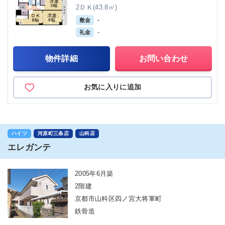
2ＤＫ(43.8㎡)
-
敷金
-
礼金
物件詳細
お問い合わせ
お気に入りに追加
ハイツ
河原町三条店
山科店
エレガンテ
2005年6月築
2階建
京都市山科区四ノ宮大将軍町
鉄骨造