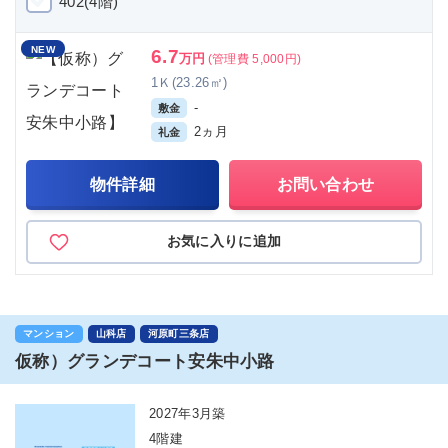
402(4階)
NEW
6.7
万円
(管理費 5,000円)
1Ｋ(23.26㎡)
-
敷金
2ヵ月
礼金
物件詳細
お問い合わせ
お気に入りに追加
マンション
山科店
河原町三条店
仮称）グランデコート安朱中小路
2027年3月築
4階建