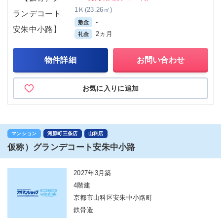
1Ｋ(23.26㎡)
-
敷金
2ヵ月
礼金
物件詳細
お問い合わせ
お気に入りに追加
マンション
河原町三条店
山科店
仮称）グランデコート安朱中小路
2027年3月築
4階建
京都市山科区安朱中小路町
鉄骨造