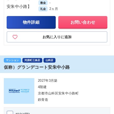
-
敷金
2ヵ月
礼金
物件詳細
お問い合わせ
お気に入りに追加
マンション
河原町三条店
山科店
仮称）グランデコート安朱中小路
2027年3月築
4階建
京都市山科区安朱中小路町
鉄骨造