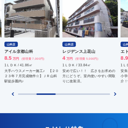
山科店
山科店
山
アイル京都山科
レジデンス上花山
エ
8.5
4
8.
万円
万円
(管理費 7,000円)
(管理費 5,000円)
1ＬＤＫ / 41.86㎡
1ＬＤＫ / 33.84㎡
1ＬＤ
大手ハウスメーカー施工♪ 【２０
安めで広い！！ 広さをお求めの
安朱
２３年７月完成物件☆】ＪＲ山科
方にどうぞ。室内使いやすい間取
小学
駅徒歩圏内♪
りに改装済。
介！