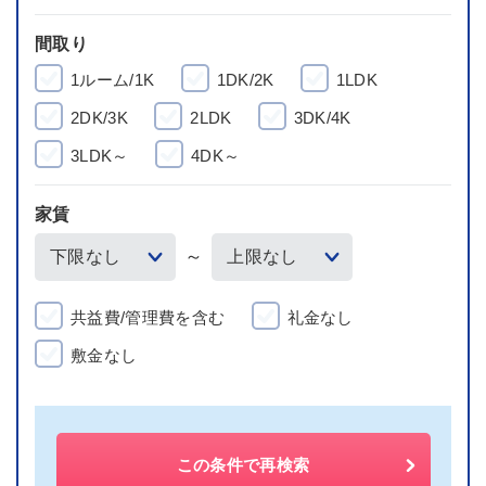
間取り
1ルーム/1K
1DK/2K
1LDK
2DK/3K
2LDK
3DK/4K
3LDK～
4DK～
家賃
～
共益費/管理費を含む
礼金なし
敷金なし
この条件で再検索