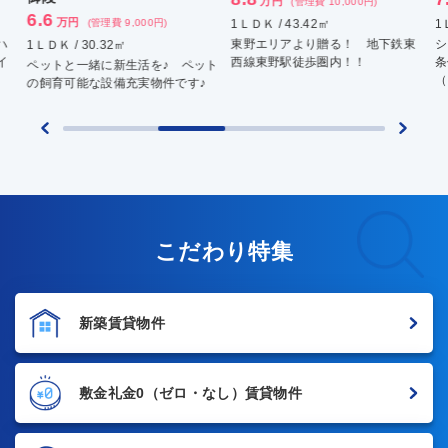
万円
(管理費 10,000円)
6.6
万円
(管理費 9,000円)
1ＬＤＫ / 43.42㎡
1ＬＤ
東野エリアより贈る！ 地下鉄東
シャ
1ＬＤＫ / 30.32㎡
西線東野駅徒歩圏内！！
条件
ペットと一緒に新生活を♪ ペット
（Ｗ
の飼育可能な設備充実物件です♪
こだわり特集
新築賃貸物件
敷金礼金0
（ゼロ・なし）賃貸物件