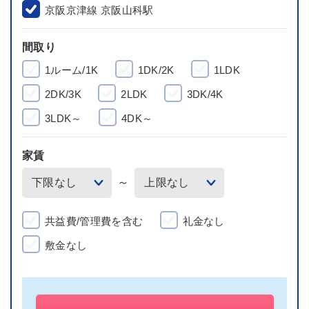
京阪京津線 京阪山科駅
間取り
1ルーム/1K
1DK/2K
1LDK
2DK/3K
2LDK
3DK/4K
3LDK～
4DK～
家賃
～
共益費/管理費を含む
礼金なし
敷金なし