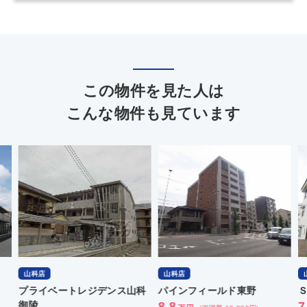
この物件を見た人は
こんな物件も見ています
山科店
山科店
山
プライベートレジデンス山科
パインフィールド東野
Ｓ
御陵
8.8
7.