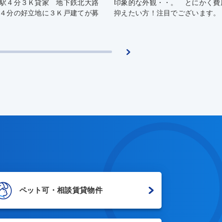
駅４分３Ｋ貸家 地下鉄北大路
印象的な外観・・。 とにかく費
４分の好立地に３Ｋ戸建てが募
抑えたい方！注目でございます。
ペット可・相談賃貸物件