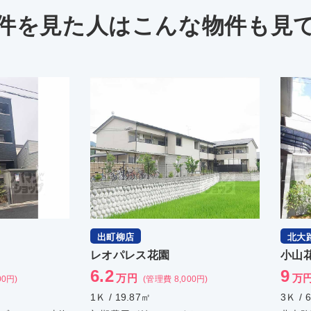
件を見た人は
こんな物件も見
出町柳店
北大
レオパレス花園
小山
6.2
9
万円
万
00円)
(管理費 8,000円)
1Ｋ / 19.87㎡
3Ｋ / 