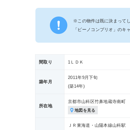
※この物件は既に決まって
「ピーノコンプリオ」のキ
間取り
1ＬＤＫ
2011年9月下旬
築年月
(築
14年)
京都市山科区竹鼻地蔵寺南町
所在地
地図を見る
ＪＲ東海道・山陽本線山科駅 