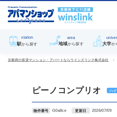
station
area
univer
地域
大学
駅
から探す
か
から探す
京都府の賃貸マンション・アパートならウインズリンク株式会社
ピーノコンプリオ
ハイ
G0a8ce
2026/07/09
物件番号
更新日