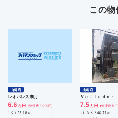
この物
山科店
山科店
レオパレス湖月
Ｖｅｌｌｅｄｏｒ
6.6
7.5
万円
万円
(管理費 8,000円)
(管理費 5,0
1Ｋ / 23.18㎡
1ＬＤＫ / 40.71㎡