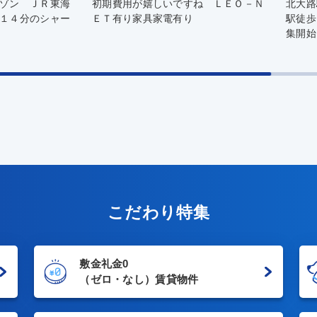
ゾン ＪＲ東海
初期費用が嬉しいですね ＬＥＯ－Ｎ
北大路
１４分のシャー
ＥＴ有り家具家電有り
駅徒歩
集開始
こだわり特集
敷金礼金0
（ゼロ・なし）賃貸物件