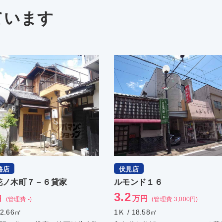
ています
路店
伏見店
花ノ木町７－６貸家
ルモンド１６
3.2
円
万円
(管理費 -)
(管理費 3,000円)
62.66㎡
1Ｋ / 18.58㎡