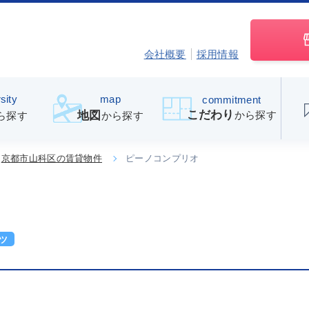
会社概要
採用情報
sity
map
commitment
こだわり
から探す
地図
ら探す
から探す
京都市山科区の賃貸物件
ピーノコンプリオ
ツ