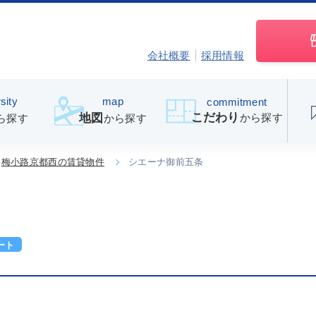
会社概要
採用情報
sity
map
commitment
こだわり
から探す
地図
ら探す
から探す
梅小路京都西の賃貸物件
シエーナ御前五条
ート