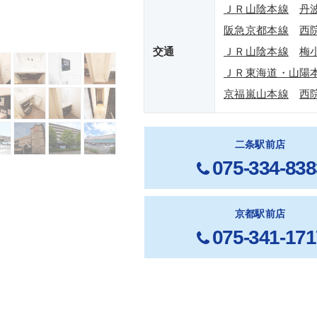
ＪＲ山陰本線
丹
阪急京都本線
西
交通
ＪＲ山陰本線
梅
ＪＲ東海道・山陽
京福嵐山本線
西
二条駅前店
075-334-838
京都駅前店
075-341-171