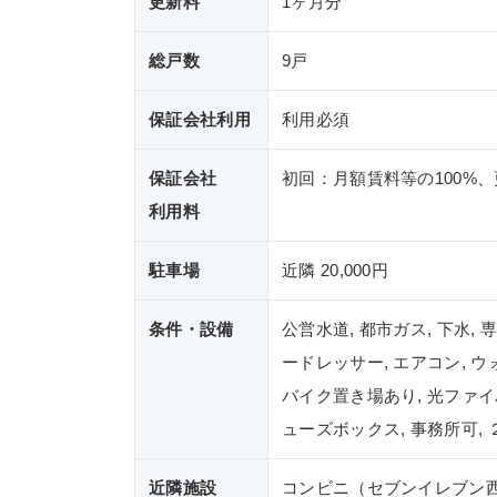
更新料
1ヶ月分
総戸数
9戸
保証会社利用
利用必須
保証会社
初回：月額賃料等の100%、
利用料
駐車場
近隣 20,000円
条件・設備
公営水道, 都市ガス, 下水,
ードレッサー, エアコン, ウ
バイク置き場あり, 光ファイバ
ューズボックス, 事務所可, 
近隣施設
コンビニ（セブンイレブン西