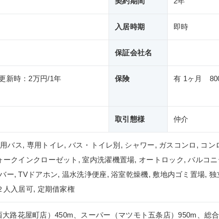
契約期間
2年
入居時期
即時
保証会社名
更新時：2万円/1年
保険
有 1ヶ月 80
取引態様
仲介
 専用バス, 専用トイレ, バス・トイレ別, シャワー, ガスコンロ, コ
ォークインクローゼット, 室内洗濯機置場, オートロック, バルコニー
ー, TVドアホン, 温水洗浄便座, 浴室乾燥機, 敷地内ゴミ置場, 独
２人入居可, 定期借家権
大路花屋町店）450m、スーパー（マツモト五条店）950m、総合