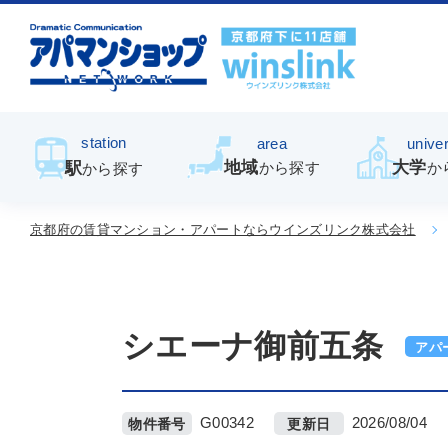
station
area
univer
地域
大学
駅
から探す
か
から探す
京都府の賃貸マンション・アパートならウインズリンク株式会社
シエーナ御前五条
アパ
G00342
2026/08/04
物件番号
更新日