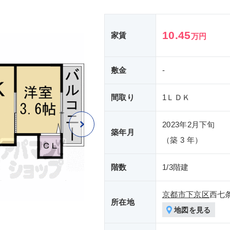
10.45
家賃
万円
敷金
-
間取り
1ＬＤＫ
2023年2月下旬
築年月
（築 3 年）
階数
1/3階建
京都市下京区
西七
所在地
地図を見る