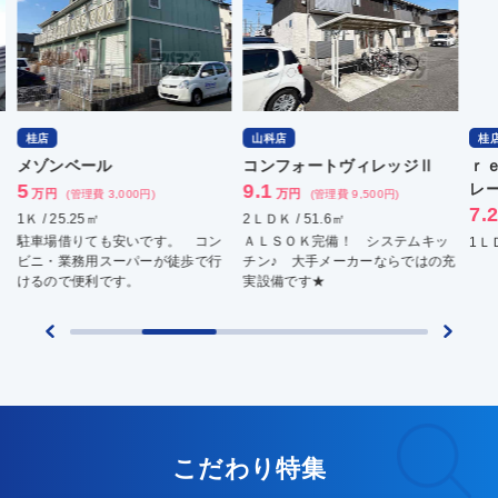
桂店
山科店
桂
メゾンベール
コンフォートヴィレッジⅡ
ｒ
5
9.1
レ
万円
万円
(管理費 3,000円)
(管理費 9,500円)
7.
1Ｋ / 25.25㎡
2ＬＤＫ / 51.6㎡
駐車場借りても安いです。 コン
ＡＬＳＯＫ完備！ システムキッ
1ＬＤ
ビニ・業務用スーパーが徒歩で行
チン♪ 大手メーカーならではの充
けるので便利です。
実設備です★
こだわり特集