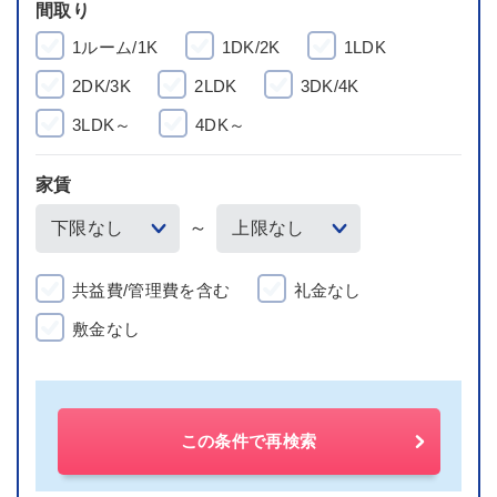
間取り
1ルーム/1K
1DK/2K
1LDK
2DK/3K
2LDK
3DK/4K
3LDK～
4DK～
家賃
～
共益費/管理費を含む
礼金なし
敷金なし
この条件で再検索