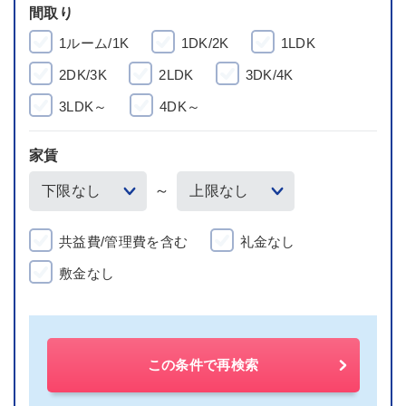
間取り
1ルーム/1K
1DK/2K
1LDK
2DK/3K
2LDK
3DK/4K
3LDK～
4DK～
家賃
～
共益費/管理費を含む
礼金なし
敷金なし
この条件で再検索