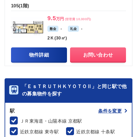
105(1階)
9.5
万円
(管理費 10,000円)
-
-
敷金
礼金
2Ｋ(30㎡)
物件詳細
お問い合わせ
「ＥｓＴＲＵＴＨＫＹＯＴＯⅡ」と同じ駅で他
の募集物件を探す
駅
条件を変更
ＪＲ東海道・山陽本線 京都駅
近鉄京都線 東寺駅
近鉄京都線 十条駅