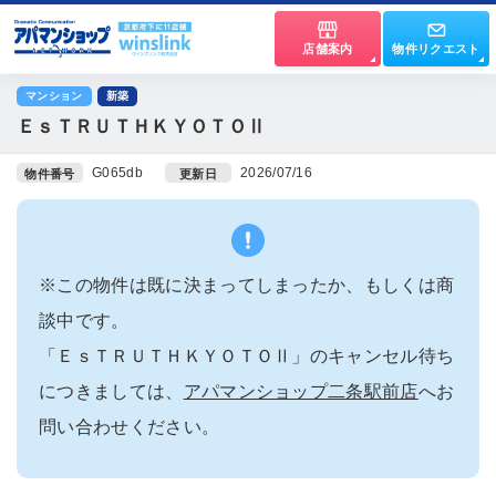
店舗案内
物件リクエスト
マンション
新築
ＥｓＴＲＵＴＨＫＹＯＴＯⅡ
G065db
2026/07/16
物件番号
更新日
※この物件は既に決まってしまったか、もしくは商
談中です。
「ＥｓＴＲＵＴＨＫＹＯＴＯⅡ」のキャンセル待ち
につきましては、
アパマンショップ二条駅前店
へお
問い合わせください。