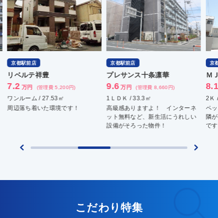
京都駅前店
京都駅前店
京
リベルテ祥豊
プレサンス十条凛華
Ｍ
7.2
9.6
8.
万円
万円
(管理費 5,200円)
(管理費 8,660円)
ワンルーム / 27.53㎡
1ＬＤＫ / 33.3㎡
2Ｋ 
周辺落ち着いた環境です！
高級感ありますよ！ インターネ
ペッ
ット無料など、新生活にうれしい
隣が
設備がそろった物件！
です
こだわり特集