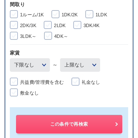
間取り
1ルーム/1K
1DK/2K
1LDK
2DK/3K
2LDK
3DK/4K
3LDK～
4DK～
家賃
～
共益費/管理費を含む
礼金なし
敷金なし
この条件で再検索