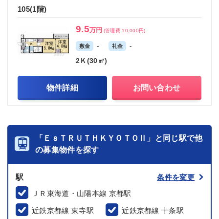
105(1階)
9.5
万円
(管理費 10,000円)
-
-
敷金
礼金
2Ｋ(30㎡)
物件詳細
お問い合わせ
「ＥｓＴＲＵＴＨＫＹＯＴＯⅡ」と同じ駅で他
の募集物件を探す
駅
条件を変更
ＪＲ東海道・山陽本線 京都駅
近鉄京都線 東寺駅
近鉄京都線 十条駅