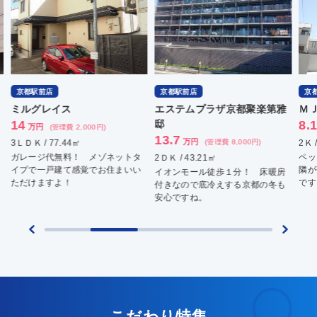
京都駅前店
京都駅前店
エステムプラザ京都聚楽第雅
ＭＪＣ京都ＥｓＴＲＵ
邸
8.17
万円
00円)
(管理費 10,000円
13.7
万円
(管理費 8,000円)
2Ｋ / 27.65㎡
メゾネットタ
ペット飼育可能 住宅地の
2ＤＫ / 43.21㎡
でお住まいい
隣が落ち着いた雰囲気がオ
イオンモール徒歩１分！ 床暖房
です！
付きなので底冷えする京都の冬も
安心ですね。
こだわり特集