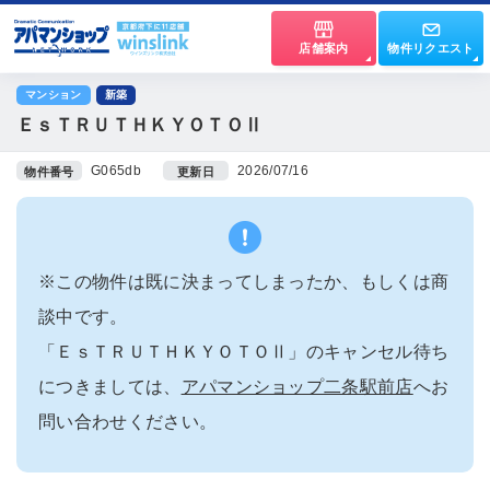
店舗案内
物件リクエスト
マンション
新築
ＥｓＴＲＵＴＨＫＹＯＴＯⅡ
G065db
2026/07/16
物件番号
更新日
※この物件は既に決まってしまったか、もしくは商
談中です。
「ＥｓＴＲＵＴＨＫＹＯＴＯⅡ」のキャンセル待ち
につきましては、
アパマンショップ二条駅前店
へお
問い合わせください。