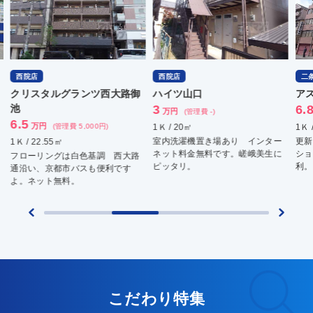
西院店
西院店
二
クリスタルグランツ西大路御
ハイツ山口
ア
池
3
6.
万円
(管理費 -)
6.5
万円
(管理費 5,000円)
1Ｋ / 20㎡
1Ｋ 
室内洗濯機置き場あり インター
更新
1Ｋ / 22.55㎡
ネット料金無料です。嵯峨美生に
ショ
フローリングは白色基調 西大路
ピッタリ。
利。
通沿い、京都市バスも便利です
よ。ネット無料。
こだわり特集