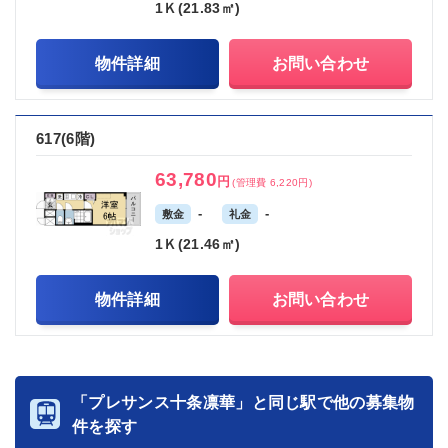
1Ｋ(21.83㎡)
物件詳細
お問い合わせ
617(6階)
63,780
円
(管理費 6,220円)
-
-
敷金
礼金
1Ｋ(21.46㎡)
物件詳細
お問い合わせ
「プレサンス十条凛華」と同じ駅で他の募集物
件を探す