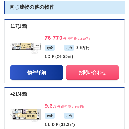
同じ建物の他の物件
117(1階)
76,770
円
(管理費 8,230円)
-
8.5万円
敷金
礼金
1ＤＫ(26.55㎡)
物件詳細
お問い合わせ
421(4階)
9.6
万円
(管理費 8,660円)
-
-
敷金
礼金
1ＬＤＫ(33.3㎡)