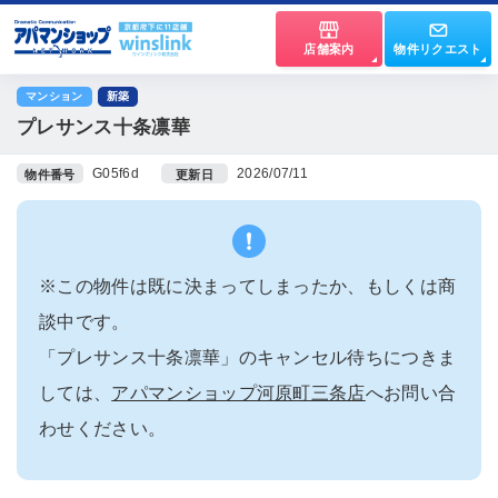
店舗案内
物件リクエスト
マンション
新築
プレサンス十条凛華
G05f6d
2026/07/11
物件番号
更新日
※この物件は既に決まってしまったか、もしくは商
談中です。
「プレサンス十条凛華」のキャンセル待ちにつきま
しては、
アパマンショップ河原町三条店
へお問い合
わせください。