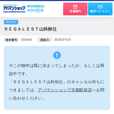
店舗案内
物件リクエスト
アパート
ＲＥＧＡＬＥＳＴ山科椥辻
G00eef
2026/07/19
物件番号
更新日
※この物件は既に決まってしまったか、もしくは商
談中です。
「ＲＥＧＡＬＥＳＴ山科椥辻」のキャンセル待ちに
つきましては、
アパマンショップ京都駅前店
へお問
い合わせください。