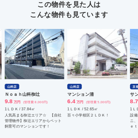
この物件を見た人は
こんな物件も見ています
山科店
京都駅前店
辻
マンション清
サンクラージュ山科三
6.4
8.7
万円
万円
00円)
(管理費 5,000円)
(管理費 8,600円)
1ＬＤＫ / 52.65㎡
1ＬＤＫ / 37.01㎡
ア☆ 【自社
百々小学校区２ＬＤＫ！
設備充実、ネット無料！ 
アからペット
ニ、スーパー、ドラッグス
です！
ｅｔｃ近隣は何でもアリ！