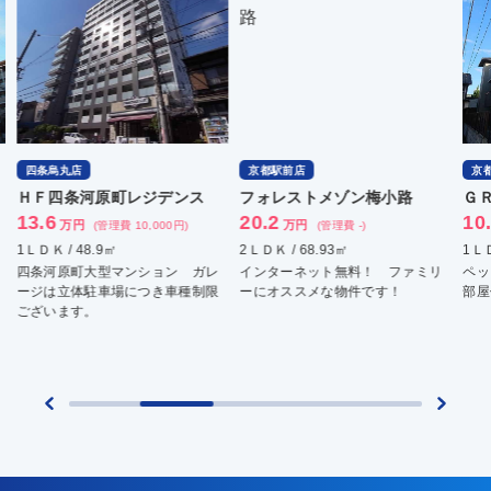
四条烏丸店
京都駅前店
京
ＨＦ四条河原町レジデンス
フォレストメゾン梅小路
Ｇ
13.6
20.2
10
万円
万円
(管理費 10,000円)
(管理費 -)
1ＬＤＫ / 48.9㎡
2ＬＤＫ / 68.93㎡
1ＬＤ
四条河原町大型マンション ガレ
インターネット無料！ ファミリ
ペッ
ージは立体駐車場につき車種制限
ーにオススメな物件です！
部屋
ございます。