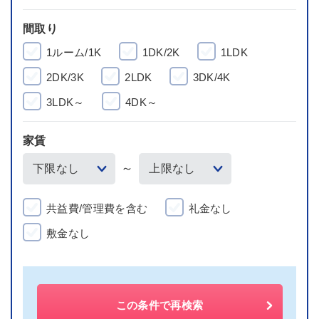
間取り
1ルーム/1K
1DK/2K
1LDK
2DK/3K
2LDK
3DK/4K
3LDK～
4DK～
家賃
～
共益費/管理費を含む
礼金なし
敷金なし
この条件で再検索