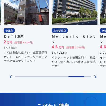
伏見店
京都駅前店
京
Ｄｅｆｔ深草
Ｍｅｒｃｕｒｉｏ Ｋｉｏｔ
Ｍ
2
ｏ
ｏ
万円
(管理費 8,000円)
4.6
4.
万円
1Ｋ / 18㎡
(管理費 6,500円)
１Ｋは敷金礼金ナシ！全室更新料
1Ｋ / 21.5㎡
1Ｋ 
ナシ！ １Ｋ～ファミリータイプ
インターネット使用無料！ 鉄道
イン
までの混合マンション！
だけでなく市バスも使える好立地
だけ
です。
です
こだわり特集