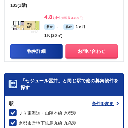
103(1階)
4.8
万円
(管理費 3,000円)
-
1ヵ月
敷金
礼金
1Ｋ(20㎡)
物件詳細
お問い合わせ
「セジュール冨井」と同じ駅で他の募集物件を
探す
駅
条件を変更
ＪＲ東海道・山陽本線 京都駅
京都市営地下鉄烏丸線 九条駅