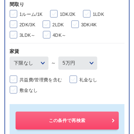
間取り
1ルーム/1K
1DK/2K
1LDK
2DK/3K
2LDK
3DK/4K
3LDK～
4DK～
家賃
～
共益費/管理費を含む
礼金なし
敷金なし
この条件で再検索