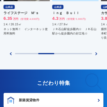
山科店
山科店
ｉｎｇ Ｂｕｉｌ
カサブランカＺＥＺＥ
4.3
3.8
万円
万円
(管理費 5,000円)
(管理費 3,000円)
1Ｋ / 27.9㎡
1Ｋ / 24.3㎡
ト使
ＪＲ石山駅徒歩圏内☆ ＪＲ石山
膳所本町駅まで徒歩４分 ★膳所
駅から徒歩圏内の好立地☆
本町駅歩４分★８帖１Ｒ★日当た
り良好★ＩＨコンロ付き★
こだわり特集
新築賃貸物件