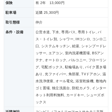
保険
有 2年 13,000円
駐車場
近隣 25,300円
取引態様
仲介
条件・設備
公営水道, 下水, 専用バス, 専用トイレ, バ
ス・トイレ別, シャワー, IHコンロ, コンロ二
口, システムキッチン, 給湯, シャンプードレ
ッサー, エアコン, 室内洗濯機置場, BSアン
テナ, オートロック, バルコニー, フローリン
グ, 宅配ボックス, 駐輪場あり, バイク置き場
あり, 光ファイバー, 角部屋, TVドアホン, 温
水洗浄便座, オール電化, 浴室乾燥機, 敷地内
ゴミ置場, 独立洗面台, 防犯カメラ, インター
ネット利用料無料, カードキー, シューズボ
ックス
近隣施設
コンビニ（ファミリーマートサカタニ京阪