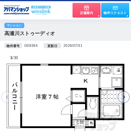
店舗案内
物件リクエスト
マンション
高瀬川ストゥーディオ
G08384
2026/07/31
物件番号
更新日
1
30