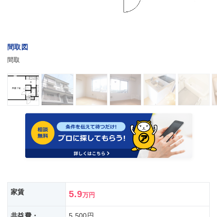
間取図
間取
家賃
5.9
万円
共益費・
5,500円