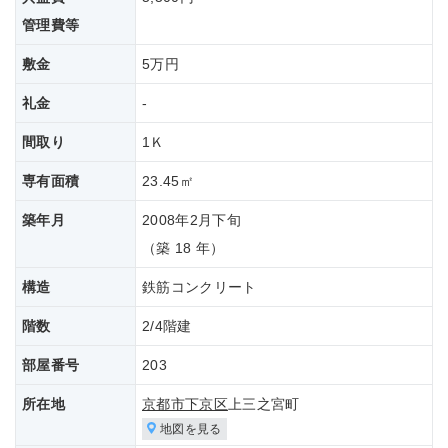
管理費等
敷金
5万円
礼金
-
間取り
1Ｋ
専有面積
23.45㎡
築年月
2008年2月下旬
（築 18 年）
構造
鉄筋コンクリート
階数
2/4階建
部屋番号
203
所在地
京都市下京区
上三之宮町
地図を見る