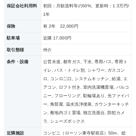
保証会社
利用料
初回：月額賃料等の50%、更新時：1.3万円/
1年
保険
有 2年 22,000円
駐車場
近隣 17,000円
取引態様
仲介
条件・設備
公営水道, 都市ガス, 下水, 専用バス, 専用ト
イレ, バス・トイレ別, シャワー, ガスコン
ロ, コンロ二口, システムキッチン, 給湯, エ
アコン, ロフト付き, 室内洗濯機置場, バルコ
ニー, フローリング, 駐輪場あり, 光ファイバ
ー, 角部屋, 温水洗浄便座, カウンターキッチ
ン, 敷地内ゴミ置場, 独立洗面台, 防犯カメ
ラ, シューズボックス
近隣施設
コンビニ（ローソン東寺駅前店）50m、総