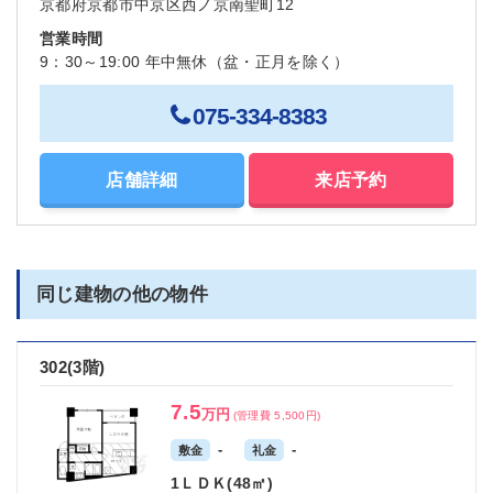
京都府京都市中京区西ノ京南聖町12
営業時間
9：30～19:00 年中無休（盆・正月を除く）
075-334-8383
店舗詳細
来店予約
同じ建物の他の物件
302(3階)
7.5
万円
(管理費 5,500円)
-
-
敷金
礼金
1ＬＤＫ(48㎡)