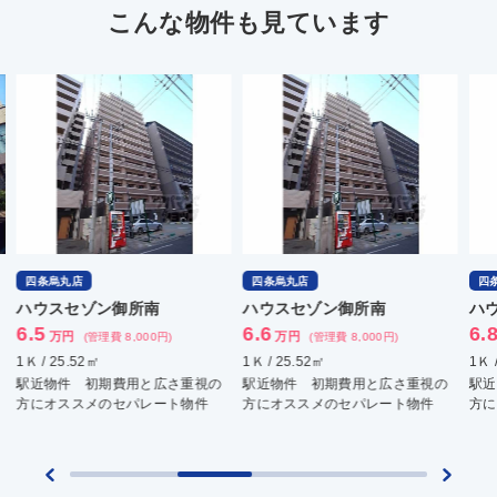
こんな物件も見ています
四条烏丸店
四条烏丸店
四
ハウスセゾン御所南
ハウスセゾン御所南
ハ
6.5
6.6
6.
万円
万円
(管理費 8,000円)
(管理費 8,000円)
1Ｋ / 25.52㎡
1Ｋ / 25.52㎡
1Ｋ 
駅近物件 初期費用と広さ重視の
駅近物件 初期費用と広さ重視の
駅近
方にオススメのセパレート物件
方にオススメのセパレート物件
方に