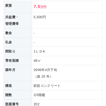
家賃
7.5
万円
共益費・
5,500円
管理費等
敷金
-
礼金
-
間取り
1ＬＤＫ
専有面積
48㎡
築年月
2006年4月下旬
（築 20 年）
構造
鉄筋コンクリート
階数
2/5階建
部屋番号
202