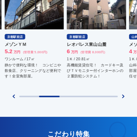
京都駅前店
京都駅前店
山
メゾンＹＭ
レオパレス東山山麓
メ
5.2
6
4
万円
万円
万
(管理費 5,000円)
(管理費 8,000円)
ワンルーム / 17㎡
1Ｋ / 20.81㎡
1Ｋ 
静かで便利な環境！ コンビニや
高機能賃貸住宅！ カードキー及
山科
飲食店、クリーニングなど便利で
びＴＶモニター付インターホンの
部屋
す！全室角部屋。
２重防犯システム！
任せ
こだわり特集