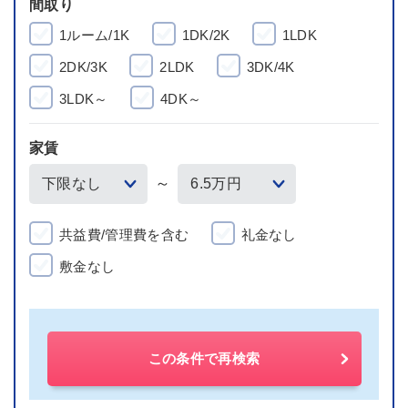
間取り
1ルーム/1K
1DK/2K
1LDK
2DK/3K
2LDK
3DK/4K
3LDK～
4DK～
家賃
～
共益費/管理費を含む
礼金なし
敷金なし
この条件で再検索