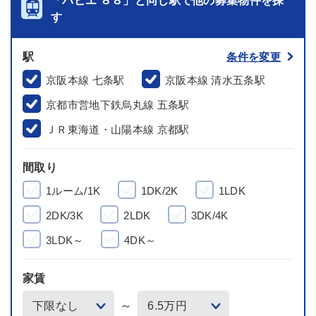
「パピエ’８８」と同じ駅で他の募集物件を探
す
駅
条件を変更
京阪本線 七条駅
京阪本線 清水五条駅
京都市営地下鉄烏丸線 五条駅
ＪＲ東海道・山陽本線 京都駅
間取り
1ルーム/1K
1DK/2K
1LDK
2DK/3K
2LDK
3DK/4K
3LDK～
4DK～
家賃
～