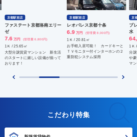
京都駅前店
京都駅前店
京
ファステート京都洛南エリー
レオパレス京都十条
プ
ゼ
6.9
水
万円
(管理費 8,000円)
7.6
64
万円
(管理費 6,800円)
1Ｋ / 20.81㎡
お手軽入居可能！ カードキーと
1Ｋ / 25.65㎡
1Ｋ 
ＴＶモニター付インターホンの２
大型分譲賃貸マンション 新生活
分譲
重防犯システム採用
のスタートに嬉しい設備が揃って
や豪
おります！
マン
こだわり特集
新築賃貸物件