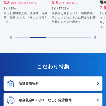
3.5
場頭町マンション
5.
万円
(管理費 -)
7.6
万円
1Ｋ / 17.28㎡
(管理費 7,000円)
1Ｋ 
家賃据え置きセパ！ 初期費用、
周辺
1ＬＤＫ / 33.73㎡
ランニングコスト共に抑えられ築
エリ
２０１７年２月完成 同志社大
年数もまだまだ現役！
スタ
学、立命館大学の新入生大歓迎で
す。
こだわり特集
新築賃貸物件
敷金礼金0
（ゼロ・なし）賃貸物件