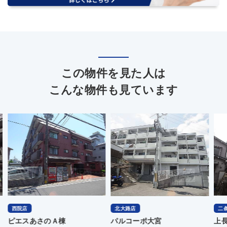
この物件を見た人は
こんな物件も見ています
北大路店
二条駅前店
今
パルコーポ大宮
上長者町通浄福寺西入新柳馬
元