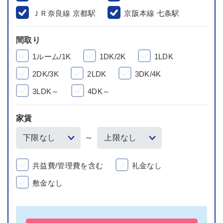
ＪＲ奈良線 京都駅
京阪本線 七条駅
間取り
1ルーム/1K
1DK/2K
1LDK
2DK/3K
2LDK
3DK/4K
3LDK～
4DK～
家賃
～
共益費/管理費を含む
礼金なし
敷金なし